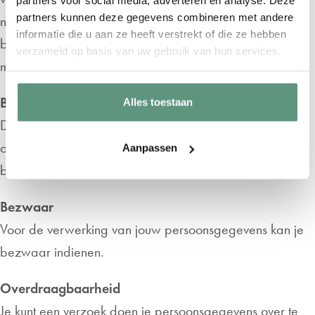
partners voor social media, adverteren en analyse. Deze
partners kunnen deze gegevens combineren met andere
niet meer mogelijk. Daarnaast kan het zijn dat we voor
informatie die u aan ze heeft verstrekt of die ze hebben
bijvoorbeeld administratie die gegevens dan nog wel
verzameld op basis van uw gebruik van hun services.
moeten verwerken.
Beperking
Alles toestaan
Denk je dat wij jouw persoonsgegevens onrechtmatig of
onjuist verwerken, dan kun je die verwerking ook laten
Aanpassen
beperken.
Bezwaar
Voor de verwerking van jouw persoonsgegevens kan je
bezwaar indienen.
Overdraagbaarheid
Je kunt een verzoek doen je persoonsgegevens over te