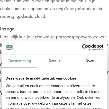
weten! Om van je rechten gebruik te maken kun je
contact met ons opnemen via
avg@env-geboorteplein-
redesigngp.kinsta.cloud
.
Inzage
Natuurlijk kun je inzien welke persoonsgegevens we van
jou verwerken. We vertellen je dan ook graag meer over
het hoe en waarom we die gegevens verwerken.
Toestemming
Details
Over
Correctie
Denk je dat dat wij verkeerde gegevens van jou hebben?
Deze website maakt gebruik van cookies
Laat het ons dan weten, dan passen we het aan.
We gebruiken cookies om content en advertenties te
personaliseren, om functies voor social media te bieden
Verwijderen
en om ons websiteverkeer te analyseren. Ook delen we
Je kunt je de persoonsgegevens die wij van jou hebben
informatie over uw gebruik van onze site met onze
verwijderen. Hierdoor is het plaatsen van een bestelling