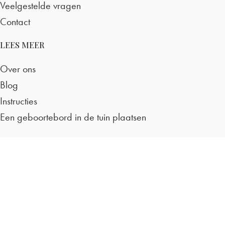
Veelgestelde vragen
Contact
LEES MEER
Over ons
Blog
Instructies
Een geboortebord in de tuin plaatsen
PRODUCTEN
Geboortebord
Geboorteborden tuin
Geboorteborden raam
Geboortevlaggen