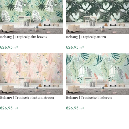
Behang | Tropical palm leaves
Behang | Tropical pattern
€
26,95
m²
€
26,95
m²
Behang | Tropisch plantenpatroon
Behang | Tropische bladeren
€
26,95
m²
€
26,95
m²