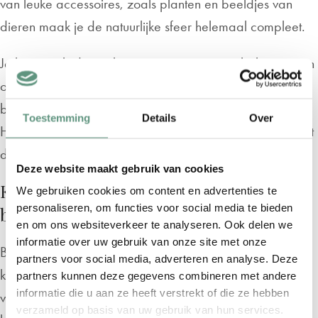
van leuke accessoires, zoals planten en beeldjes van
dieren maak je de natuurlijke sfeer helemaal compleet.
Je kunt er altijd voor kiezen om één muur te behangen en
op een andere muur iets anders te doen, zoals
bijvoorbeeld een behangcirkel met een dierenprint.
Toestemming
Details
Over
Hierdoor blijf je helemaal in het thema, maar zorg je dat
de kamer niet te druk wordt.
Deze website maakt gebruik van cookies
Kwalitatief hoogwaardig bosdieren
We gebruiken cookies om content en advertenties te
personaliseren, om functies voor social media te bieden
behang voor de kinderkamer
en om ons websiteverkeer te analyseren. Ook delen we
informatie over uw gebruik van onze site met onze
Ben je op zoek naar behang van hoogwaardige
partners voor social media, adverteren en analyse. Deze
kwaliteit dat lang meegaat? Dan is het bosdieren
partners kunnen deze gegevens combineren met andere
informatie die u aan ze heeft verstrekt of die ze hebben
vliesbehang van Geboorteplein een perfecte keuze. Het
verzameld op basis van uw gebruik van hun services.