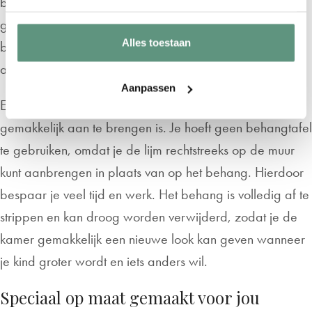
behang is krasbestendig en heeft een gewicht van 150
gram per m², waardoor het stevig is en niet snel
Alles toestaan
beschadigd zal raken. Bovendien heeft het een gladde
afwerking, waardoor het een stoere uitstraling heeft.
Aanpassen
Een ander voordeel van vliesbehang is dat het
gemakkelijk aan te brengen is. Je hoeft geen behangtafel
te gebruiken, omdat je de lijm rechtstreeks op de muur
kunt aanbrengen in plaats van op het behang. Hierdoor
bespaar je veel tijd en werk. Het behang is volledig af te
strippen en kan droog worden verwijderd, zodat je de
kamer gemakkelijk een nieuwe look kan geven wanneer
je kind groter wordt en iets anders wil.
Speciaal op maat gemaakt voor jou