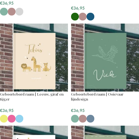
€
36,95
€
36,95
Geboortebord raam | Leeuw, giraf en
Geboortebord raam | Ooievaar
tijger
lijndesign
€
36,95
€
36,95