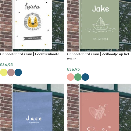
Geboortebord raam | Leeuwenhoofd
Geboortebord raam | Zeilbootje op het
water
€
36,95
€
36,95