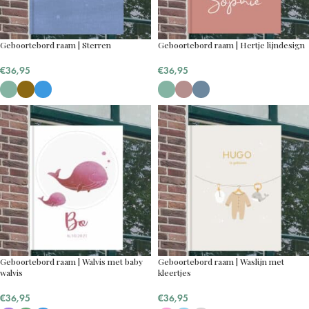
Geboortebord raam | Sterren
Geboortebord raam | Hertje lijndesign
€
36,95
€
36,95
Geboortebord raam | Walvis met baby
Geboortebord raam | Waslijn met
walvis
kleertjes
€
36,95
€
36,95