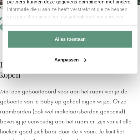
partners kunnen deze gegevens combineren met andere
Geboortebord raam | Cirkel met hartjes
Geboortebord raam | Ballonnen feest
informatie die u aan ze heeft verstrekt of die ze hebben
verzameld op basis van uw gebruik van hun services.
€
36,95
€
36,95
Alles toestaan
1
2
3
→
Aanpassen
Een geboortebord voor aan het raam
kopen
Met een geboortebord voor aan het raam vier je de
geboorte van je baby op geheel eigen wijze. Onze
raamborden (ook wel makelaarsborden genoemd)
bevestig je eenvoudig aan het raam en zijn vanuit alle
hoeken goed zichtbaar door de v-vorm. Je kunt het