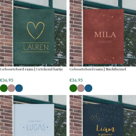
Geboortebord raam | Getekend hartje
Geboortebord raam | Nachthemel
€
36,95
€
36,95