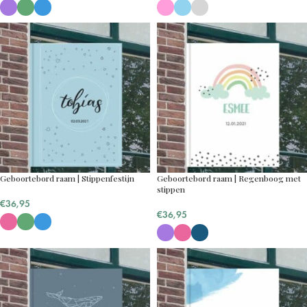
Geboortebord raam | Stippenfestijn
Geboortebord raam | Regenboog met
stippen
€
36,95
€
36,95