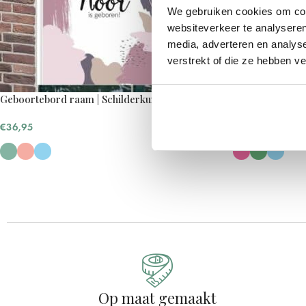
We gebruiken cookies om cont
websiteverkeer te analyseren
media, adverteren en analys
verstrekt of die ze hebben v
Geboortebord raam | Schilderkunst
Geboortebord r
€
36,95
€
36,95
Op maat gemaakt