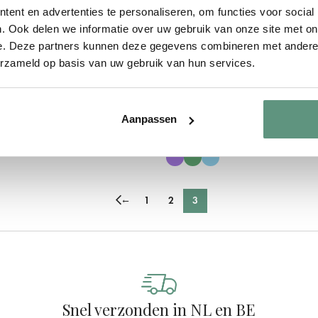
ent en advertenties te personaliseren, om functies voor social
. Ook delen we informatie over uw gebruik van onze site met on
e. Deze partners kunnen deze gegevens combineren met andere i
erzameld op basis van uw gebruik van hun services.
aam | Ruitjespatroon
Geboortebord raam | In the na
Aanpassen
€
36,95
←
1
2
3
Snel verzonden in NL en BE