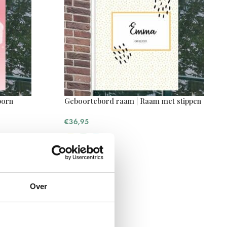
born
Geboortebord raam | Raam met stippen
€
36,95
Over