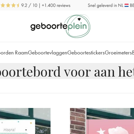
borden Raam
Geboortevlaggen
Geboortestickers
Groeimeters
oortebord voor aan he