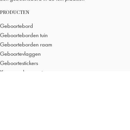
PRODUCTEN
Geboortebord
Geboorteborden tuin
Geboorteborden raam
Geboortevlaggen
Geboortestickers
Kraamcadeau met naam
REVIEWS
/
9.2
10
1.690 reviews