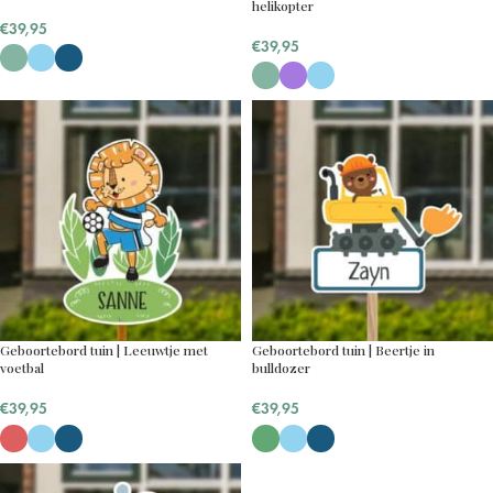
helikopter
€
39,95
€
39,95
Geboortebord tuin | Leeuwtje met
Geboortebord tuin | Beertje in
voetbal
bulldozer
€
39,95
€
39,95