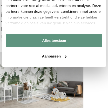
partners voor social media, adverteren en analyse. Deze
Wat voor soort behang gebruiken
partners kunnen deze gegevens combineren met andere
jullie?
informatie die u aan ze heeft verstrekt of die ze hebben
Op welke ondergrond kan ik het beste
verzameld op basis van uw gebruik van hun services.
behangen?
Is het behang makkelijk te plakken?
Alles toestaan
Aanpassen