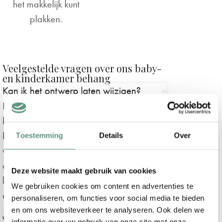
het makkelijk kunt
plakken.
Veelgestelde vragen over ons baby-
en kinderkamer behang
Kan ik het ontwerp laten wijzigen?
In de meeste gevallen is dit mogelijk en
helemaal gratis! Neem dan voordat je
bestelt even
contact met ons op
. Het
Toestemming
Details
Over
verplaatsen van dieren / elementen is in
de meeste gevallen mogelijk, wijzigen van
Deze website maakt gebruik van cookies
kleuren en toevoegen van nieuwe
We gebruiken cookies om content en advertenties te
elementen meestal niet.
personaliseren, om functies voor social media te bieden
en om ons websiteverkeer te analyseren. Ook delen we
Welke behanglijm raden jullie aan?
informatie over uw gebruik van onze site met onze