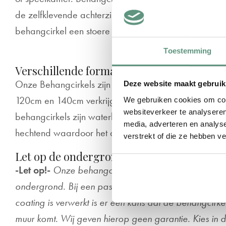
de zelfklevende achterzijde. Door de matte textiel uitst
behangcirkel een stoere look. Wedden dat het gewel
Toestemming
Verschillende formaten
Onze Behangcirkels zijn in de diametermaten 40cm
Deze website maakt gebruik
120cm en 140cm verkrijgbaar en worden op maat g
We gebruiken cookies om cont
websiteverkeer te analyseren
behangcirkels zijn waterbestendig & scheurvast. Daar
media, adverteren en analys
hechtend waardoor het de ondergrond van jouw muur 
verstrekt of die ze hebben v
Let op de ondergrond!
-Let op!-
Onze behangcirkels hechten alleen goed 
ondergrond. Bij een pas geverfde muur of muurverf w
coating is verwerkt is er een kans dat de behangcirke
muur komt. Wij geven hierop geen garantie. Kies in 