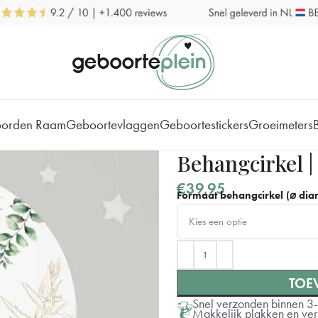
borden Raam
Geboortevlaggen
Geboortestickers
Groeimeters
Behangcirkel |
€
39,95
Formaat behangcirkel (⌀ diam
Kies een optie
⌀ 40 cm
TOE
⌀ 60 cm
Snel verzonden binnen 3
Makkelijk plakken en ve