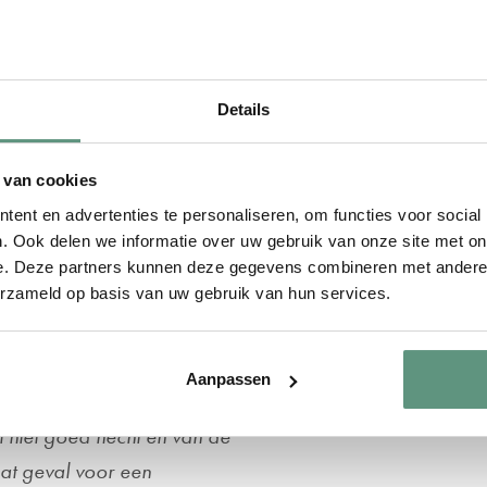
raling krijgt de
dig staat?
Details
, 60cm, 80cm, 100cm,
 van cookies
eproduceerd. De
ent en advertenties te personaliseren, om functies voor social
. Ook delen we informatie over uw gebruik van onze site met on
naast zijn ze hard-
e. Deze partners kunnen deze gegevens combineren met andere i
niet aantast.
erzameld op basis van uw gebruik van hun services.
op een gladde en droge
Aanpassen
aarin siliconen of een
l niet goed hecht en van de
dat geval voor een