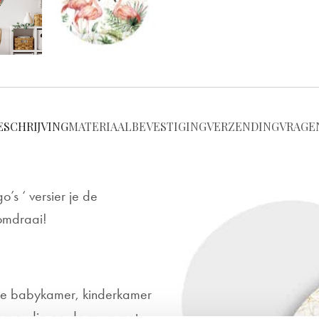
ESCHRIJVING
MATERIAAL
BEVESTIGING
VERZENDING
VRAGE
’s ‘ versier je de
omdraai!
 de babykamer, kinderkamer
 eenvoudig op de muur met