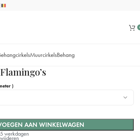
Behangcirkels
Muurcirkels
Behang
 Flamingo’s
eter )
VOEGEN AAN WINKELWAGEN
+ €10
-5 werkdagen
rwijderen