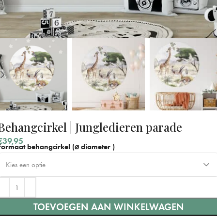
Behangcirkel | Jungledieren parade
€
39,95
Formaat behangcirkel (⌀ diameter )
Kies een optie
⌀ 40 cm
TOEVOEGEN AAN WINKELWAGEN
⌀ 60 cm
+ €10