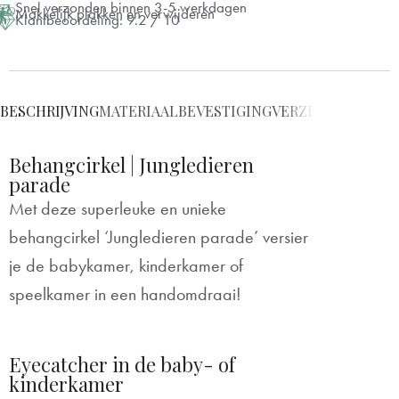
Snel verzonden binnen 3-5 werkdagen
Makkelijk plakken en verwijderen
Klantbeoordeling: 9.2 / 10
⌀ 80 cm
+ €20
⌀ 100 cm
+ €30
BESCHRIJVING
MATERIAAL
BEVESTIGING
VERZENDING
VRAG
⌀ 120 cm
+ €50
Behangcirkel | Jungledieren
⌀ 140 cm
+ €70
parade
Met deze superleuke en unieke
behangcirkel ‘Jungledieren parade’ versier
je de babykamer, kinderkamer of
speelkamer in een handomdraai!
Eyecatcher in de baby- of
kinderkamer