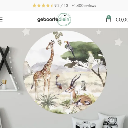
0
€
0,0