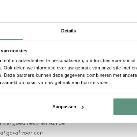
textiel uitstraling krijgt
weldig staat?
Details
, 60cm, 80cm, 100cm,
 van cookies
eproduceerd. De
ent en advertenties te personaliseren, om functies voor social
. Ook delen we informatie over uw gebruik van onze site met on
naast zijn ze hard-
e. Deze partners kunnen deze gegevens combineren met andere i
niet aantast.
erzameld op basis van uw gebruik van hun services.
op een gladde en droge
Aanpassen
aarin siliconen of een
l niet goed hecht en van de
dat geval voor een