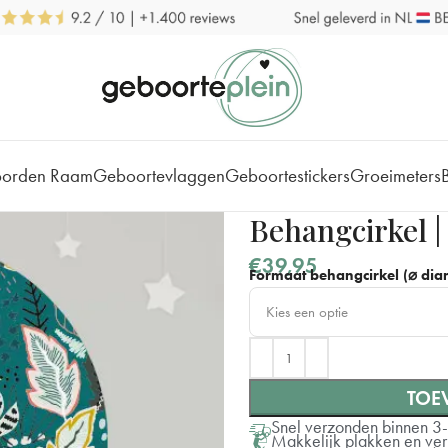
borden Raam
Geboortevlaggen
Geboortestickers
Groeimeters
Behangcirkel |
€
39,95
Formaat behangcirkel (⌀ diam
Kies een optie
⌀ 40 cm
TOE
⌀ 60 cm
Snel verzonden binnen 3
Makkelijk plakken en ve