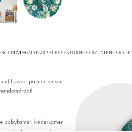
ESCHRIJVING
MATERIAAL
BEVESTIGING
VERZENDING
VRAGE
nd flowers pattern’ versier
n handomdraai!
 de babykamer, kinderkamer
ern’ plaats je eenvoudig op