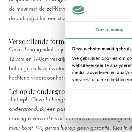
de muur met de zelfklevende achterzijde. Door de matte 
de behangcirkel een stoere look. Wedden dat het ge
Toestemming
Verschillende formaten
Onze Behangcirkels zijn in de diametermaten 40cm
Deze website maakt gebruik
120cm en 140cm verkrijgbaar en worden op maat g
We gebruiken cookies om cont
websiteverkeer te analyseren
behangcirkels zijn waterbestendig & scheurvast. Daar
media, adverteren en analys
hechtend waardoor het de ondergrond van jouw muur 
verstrekt of die ze hebben v
Let op de ondergrond!
-Let op!-
Onze behangcirkels hechten alleen goed 
ondergrond. Bij een pas geverfde muur of muurverf w
coating is verwerkt is er een kans dat de behangcirke
muur komt. Wij geven hierop geen garantie. Kies in 