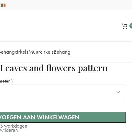
Behangcirkels
Muurcirkels
Behang
 Leaves and flowers pattern
eter )
VOEGEN AAN WINKELWAGEN
+ €10
-5 werkdagen
rwijderen