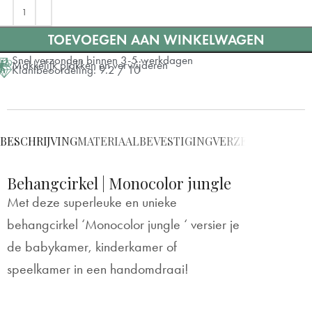
⌀ 40 cm
TOEVOEGEN AAN WINKELWAGEN
⌀ 60 cm
+ €10
Snel verzonden binnen 3-5 werkdagen
Makkelijk plakken en verwijderen
Klantbeoordeling: 9.2 / 10
⌀ 80 cm
+ €20
⌀ 100 cm
+ €30
BESCHRIJVING
MATERIAAL
BEVESTIGING
VERZENDING
VRAG
⌀ 120 cm
+ €50
Behangcirkel | Monocolor jungle
⌀ 140 cm
+ €70
Met deze superleuke en unieke
behangcirkel ‘Monocolor jungle ‘ versier je
de babykamer, kinderkamer of
speelkamer in een handomdraai!