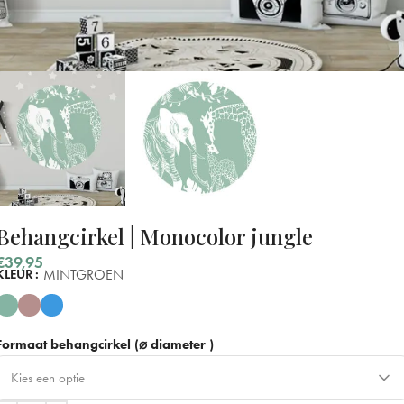
Behangcirkel | Monocolor jungle
€
39,95
MINTGROEN
KLEUR
Formaat behangcirkel (⌀ diameter )
Kies een optie