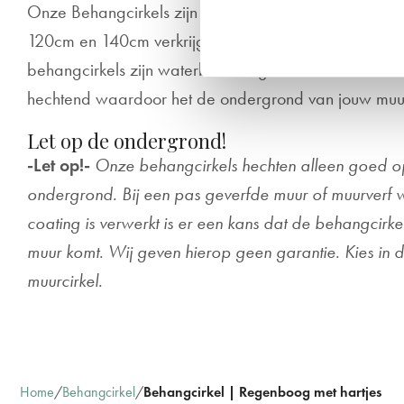
Onze Behangcirkels zijn in de diametermaten 40cm
120cm en 140cm verkrijgbaar en worden op maat g
behangcirkels zijn waterbestendig & scheurvast. Daar
hechtend waardoor het de ondergrond van jouw muur 
Let op de ondergrond!
-Let op!-
Onze behangcirkels hechten alleen goed 
ondergrond. Bij een pas geverfde muur of muurverf w
coating is verwerkt is er een kans dat de behangcirke
muur komt. Wij geven hierop geen garantie. Kies in 
muurcirkel.
Home
Behangcirkel
Behangcirkel | Regenboog met hartjes