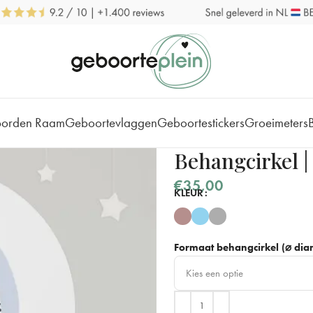
borden Raam
Geboortevlaggen
Geboortestickers
Groeimeters
Behangcirkel |
€
35,00
KLEUR
Formaat behangcirkel (⌀ diam
Kies een optie
⌀ 40 cm