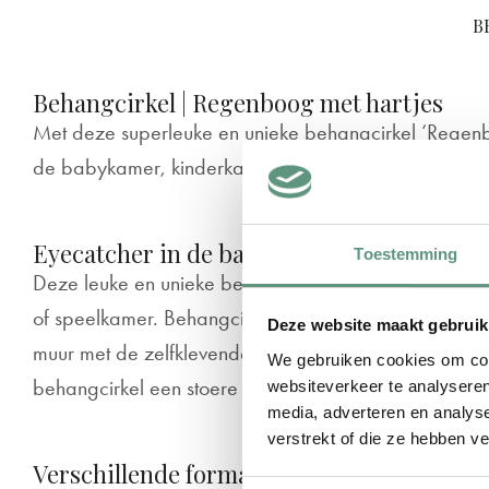
B
Behangcirkel | Regenboog met hartjes
Met deze superleuke en unieke behangcirkel ‘Regenbo
de babykamer, kinderkamer of speelkamer in een h
Eyecatcher in de baby- of kinderkamer
Toestemming
Deze leuke en unieke behangcirkel staat erg leuk in
of speelkamer. Behangcirkel ‘Regenboog met hartjes’
Deze website maakt gebruik
muur met de zelfklevende achterzijde. Door de matte tex
We gebruiken cookies om cont
behangcirkel een stoere look. Wedden dat het gewel
websiteverkeer te analyseren
media, adverteren en analys
verstrekt of die ze hebben v
Verschillende formaten