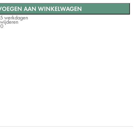
VOEGEN AAN WINKELWAGEN
+ €10
-5 werkdagen
rwijderen
10
+ €20
+ €30
+ €50
+ €70