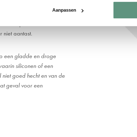
, 60cm, 80cm, 100cm,
Aanpassen
eproduceerd. De
naast zijn ze hard-
niet aantast.
op een gladde en droge
aarin siliconen of een
l niet goed hecht en van de
dat geval voor een