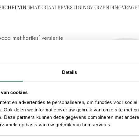
ESCHRIJVING
MATERIAAL
BEVESTIGING
VERZENDING
VRAGE
og met hartjes’ versier je
andomdraai!
Details
 de babykamer, kinderkamer
 plaats je eenvoudig op de
 van cookies
tiel uitstraling krijgt de
ent en advertenties te personaliseren, om functies voor social
dig staat?
. Ook delen we informatie over uw gebruik van onze site met on
e. Deze partners kunnen deze gegevens combineren met andere i
erzameld op basis van uw gebruik van hun services.