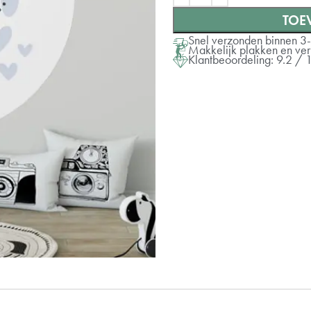
TOE
⌀ 60 cm
Snel verzonden binnen 3
Makkelijk plakken en ve
Klantbeoordeling: 9.2 / 
⌀ 80 cm
⌀ 100 cm
⌀ 120 cm
⌀ 140 cm