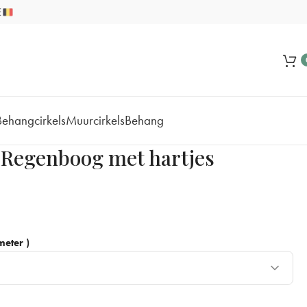
Behangcirkels
Muurcirkels
Behang
 Regenboog met hartjes
eter )