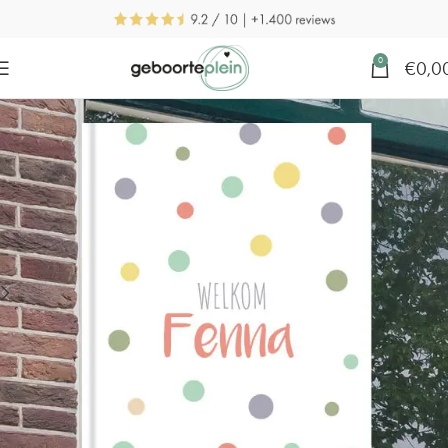
0
€
0,0