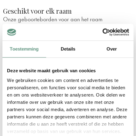
Geschikt voor elk raam
Onze geboorteborden voor aan het raam
zijn 100cm breed (2 vlakken van 50cm) en
70cm hoog. Dit is een ideaal formaat dat
op praktisch elk raam bevestigd kan
Toestemming
Details
Over
worden. Verder kun je bij dit geboortebord
‘Confetti’ kiezen uit 3 leuke kleuren /
Deze website maakt gebruik van cookies
kleurcombinaties:Geel
We gebruiken cookies om content en advertenties te
Roze
personaliseren, om functies voor social media te bieden
en om ons websiteverkeer te analyseren. Ook delen we
IJsblauw
informatie over uw gebruik van onze site met onze
partners voor social media, adverteren en analyse. Deze
partners kunnen deze gegevens combineren met andere
informatie die u aan ze heeft verstrekt of die ze hebben
verzameld op basis van uw gebruik van hun services.