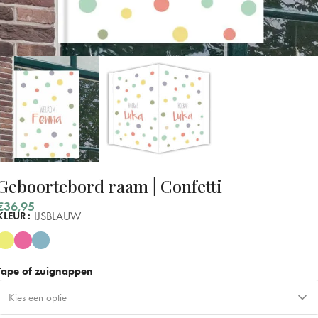
Geboortebord raam | Confetti
€
36,95
IJSBLAUW
KLEUR
Tape of zuignappen
Kies een optie