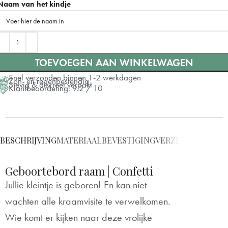
Naam van het kindje
Dubbelzijdige tape
Zuignappen
+ €7
TOEVOEGEN AAN WINKELWAGEN
Snel verzonden binnen 1-2 werkdagen
Zon- en regenbestendig
Stevig & discreet verpakt
Klantbeoordeling: 9.2 / 10
BESCHRIJVING
MATERIAAL
BEVESTIGING
VERZENDING
VRAG
Geboortebord raam | Confetti
Jullie kleintje is geboren! En kan niet
wachten alle kraamvisite te verwelkomen.
Wie komt er kijken naar deze vrolijke