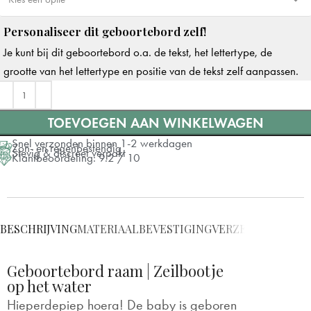
Personaliseer dit geboortebord zelf!
Dubbelzijdige tape
Je kunt bij dit geboortebord o.a. de tekst, het lettertype, de
Zuignappen
+ €7
grootte van het lettertype en positie van de tekst zelf aanpassen.
TOEVOEGEN AAN WINKELWAGEN
Snel verzonden binnen 1-2 werkdagen
Zon- en regenbestendig
Stevig & discreet verpakt
Klantbeoordeling: 9.2 / 10
BESCHRIJVING
MATERIAAL
BEVESTIGING
VERZENDING
VRAG
Geboortebord raam | Zeilbootje
op het water
Hieperdepiep hoera! De baby is geboren