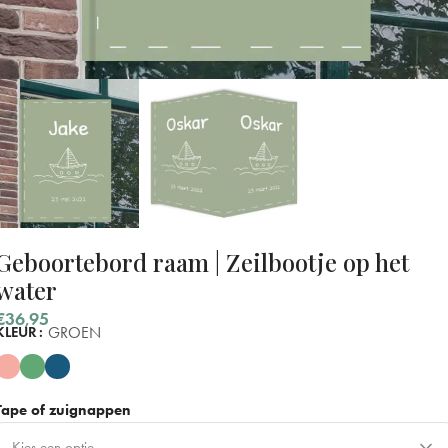
Geboortebord raam | Zeilbootje op het
water
€
36,95
GROEN
KLEUR
Tape of zuignappen
Kies een optie