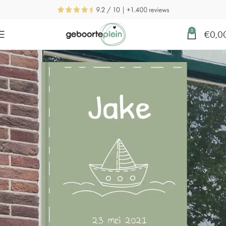
0
€
0,0