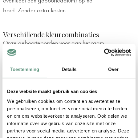
eventueel een geboortedatum) op het
bord. Zonder extra kosten.
Verschillende kleurcombinaties
Onze geboorteborden voor aan het raam
zijn 100cm breed (2 vlakken van 50cm) en
70cm hoog. Dit is een ideaal formaat dat
Toestemming
Details
Over
op praktisch elk raam bevestigd kan
worden. Verder kun je bij dit geboortebord
‘Zeilbootje op het water’ kiezen uit 3 leuke
Deze website maakt gebruik van cookies
We gebruiken cookies om content en advertenties te
kleuren / kleurcombinaties:
personaliseren, om functies voor social media te bieden
en om ons websiteverkeer te analyseren. Ook delen we
Groen
informatie over uw gebruik van onze site met onze
Zalmroze
partners voor social media, adverteren en analyse. Deze
Donkerblauw
partners kunnen deze gegevens combineren met andere