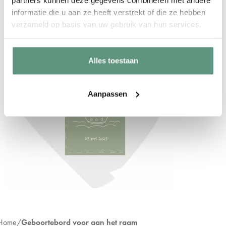
informatie die u aan ze heeft verstrekt of die ze hebben
verzameld op basis van uw gebruik van hun services.
Alles toestaan
Aanpassen
Home
Geboortebord voor aan het raam