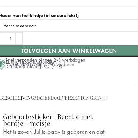
30x50 cm
Naam van het kindje (of andere tekst)
45x75 cm
+ €5
Meest gekozen
60x100 cm (+ 10)
TOEVOEGEN AAN WINKELWAGEN
Snel verzonden binnen 2-3 werkdagen
Zon- en regenbestendig
Makkelijk plakken en verwijderen
Klantbeoordeling: 9.2 / 10
BESCHRIJVING
MATERIAAL
VERZENDING
BEVESTIGING
VRAG
Geboortesticker | Beertje met
bordje - meisje
Het is zover! Jullie baby is geboren en dat