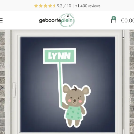
0
€
0,0