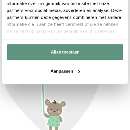
informatie over uw gebruik van onze site met onze
geboortesticker nog niet helemaal recht
partners voor social media, adverteren en analyse. Deze
hangt
partners kunnen deze gegevens combineren met andere
Geen vervelende lijmresten
als je de
informatie die u aan ze heeft verstrekt of die ze hebben
verzameld op basis van uw gebruik van hun services.
raamsticker verwijdert
Alles toestaan
Aanpassen