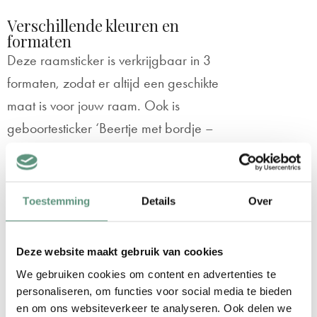
Verschillende kleuren en
formaten
Deze raamsticker is verkrijgbaar in 3
formaten, zodat er altijd een geschikte
maat is voor jouw raam. Ook is
geboortesticker ‘Beertje met bordje –
meisje’ verkrijgbaar in 3 trendy kleuren:
Mintgroen
Toestemming
Details
Over
Geel
Roze
De voordelen van onze
Deze website maakt gebruik van cookies
geboortestickers
We gebruiken cookies om content en advertenties te
Makkelijk plakken
zonder luchtbellen
personaliseren, om functies voor social media te bieden
Eenvoudig herpositioneren
als de
en om ons websiteverkeer te analyseren. Ook delen we