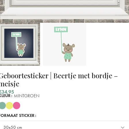
Geboortesticker | Beertje met bordje –
meisje
€
34,95
MINTGROEN
KLEUR
FORMAAT STICKER
30x50 cm