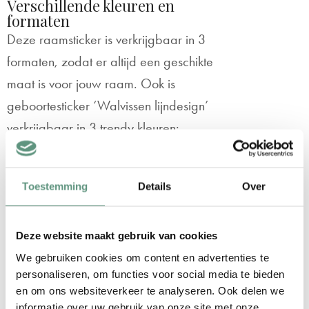
Verschillende kleuren en
formaten
Deze raamsticker is verkrijgbaar in 3
formaten, zodat er altijd een geschikte
maat is voor jouw raam. Ook is
geboortesticker ‘Walvissen lijndesign’
verkrijgbaar in 3 trendy kleuren:
Mintgroen
Oudroze
Toestemming
Details
Over
Grijsblauw
De voordelen van onze
Deze website maakt gebruik van cookies
geboortestickers
We gebruiken cookies om content en advertenties te
Makkelijk plakken
zonder luchtbellen
personaliseren, om functies voor social media te bieden
Eenvoudig herpositioneren
als de
en om ons websiteverkeer te analyseren. Ook delen we
geboortesticker nog niet helemaal recht
informatie over uw gebruik van onze site met onze