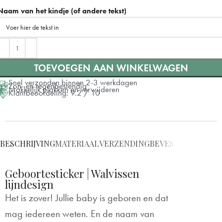
40x40 cm
Naam van het kindje (of andere tekst)
60x60 cm
+ €5
80x80 cm
+ €10
Meest gekozen
TOEVOEGEN AAN WINKELWAGEN
100x100 cm
+ €15
Snel verzonden binnen 2-3 werkdagen
Zon- en regenbestendig
Makkelijk plakken en verwijderen
Klantbeoordeling: 9.2 / 10
BESCHRIJVING
MATERIAAL
VERZENDING
BEVESTIGING
VRAG
Geboortesticker | Walvissen
lijndesign
Het is zover! Jullie baby is geboren en dat
mag iedereen weten. En de naam van