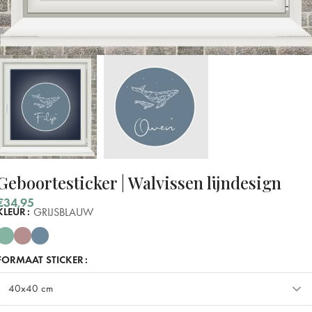
Geboortesticker | Walvissen lijndesign
€
34,95
GRIJSBLAUW
KLEUR
FORMAAT STICKER
40x40 cm