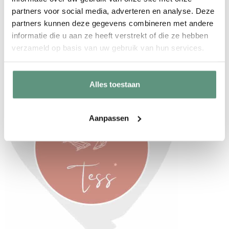
partners voor social media, adverteren en analyse. Deze
hangt
partners kunnen deze gegevens combineren met andere
Geen vervelende lijmresten
als je de
informatie die u aan ze heeft verstrekt of die ze hebben
raamsticker verwijdert
verzameld op basis van uw gebruik van hun services.
Alles toestaan
Aanpassen