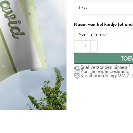
Links
150x100 cm
Links
Naam van het kindje (of ande
Rechts
TOE
Snel verzonden binnen 1
Zon- en regenbestendig
Klantbeoordeling: 9.2 / 