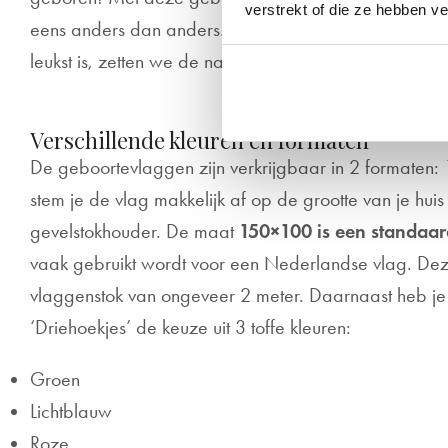
verstrekt of die ze hebben v
eens anders dan anders. Omdat een persoonlijke gebo
leukst is, zetten we de naam van je baby gratis op de
Verschillende kleuren en formaten
De geboortevlaggen zijn verkrijgbaar in 2 formaten
stem je de vlag makkelijk af op de grootte van je hui
gevelstokhouder. De maat
150×100 is een standaa
vaak gebruikt wordt voor een Nederlandse vlag. De
vlaggenstok van ongeveer 2 meter. Daarnaast heb je
‘Driehoekjes’ de keuze uit 3 toffe kleuren:
Groen
Lichtblauw
Roze