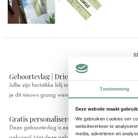
B
Geboortevlag | Driehoekjes
Jullie zijn hartstikke blij met de geboorte van jullie 
Toestemming
je dit nieuws graag wereldkundig maakt!
Deze website maakt gebruik
Gratis personaliseren
We gebruiken cookies om cont
Deze geboortevlag is een originele manier om te late
websiteverkeer te analyseren
media, adverteren en analys
geboren! Met deze geboortevlag ‘Driehoekjes’ vier 