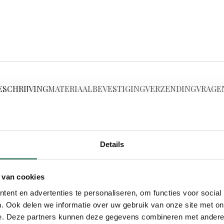
ESCHRIJVING
MATERIAAL
BEVESTIGING
VERZENDING
VRAGE
kindje. Geen wonder dus dat
Details
 van cookies
ent en advertenties te personaliseren, om functies voor social
n weten dat er een baby is
. Ook delen we informatie over uw gebruik van onze site met on
e. Deze partners kunnen deze gegevens combineren met andere i
je de geboorte van je baby