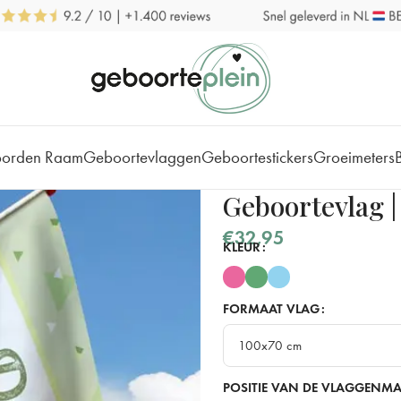
borden Raam
Geboortevlaggen
Geboortestickers
Groeimeters
Geboortevlag |
€
32,95
KLEUR
FORMAAT VLAG
100x70 cm
100x70 cm
POSITIE VAN DE VLAGGENMA