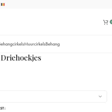
Behangcirkels
Muurcirkels
Behang
 Driehoekjes
ST