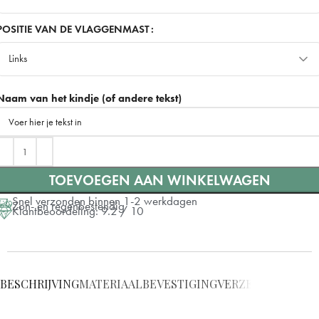
100x70 cm
POSITIE VAN DE VLAGGENMAST
Links
150x100 cm
+ €10
Links
Naam van het kindje (of andere tekst)
Rechts
TOEVOEGEN AAN WINKELWAGEN
Snel verzonden binnen 1-2 werkdagen
Zon- en regenbestendig
Klantbeoordeling: 9.2 / 10
BESCHRIJVING
MATERIAAL
BEVESTIGING
VERZENDING
VRAG