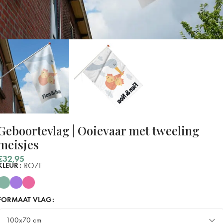
Geboortevlag | Ooievaar met tweeling
meisjes
€
32,95
ROZE
KLEUR
FORMAAT VLAG
100x70 cm