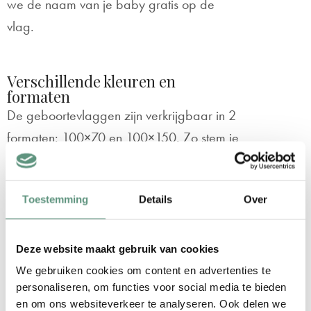
we de naam van je baby gratis op de
vlag.
Verschillende kleuren en
formaten
De geboortevlaggen zijn verkrijgbaar in 2
formaten: 100×70 en 100×150. Zo stem je
de vlag makkelijk af op de grootte van je
huis en de hoogte van de gevelstokhouder.
Toestemming
Details
Over
De maat 150×100 is een standaard maat
die bijvoorbeeld vaak gebruikt wordt voor
een Nederlandse vlag. Daarnaast heb je
Deze website maakt gebruik van cookies
bij deze geboortevlag ‘Ooievaar met
We gebruiken cookies om content en advertenties te
personaliseren, om functies voor social media te bieden
tweeling meisjes’ de keuze uit 3 toffe
en om ons websiteverkeer te analyseren. Ook delen we