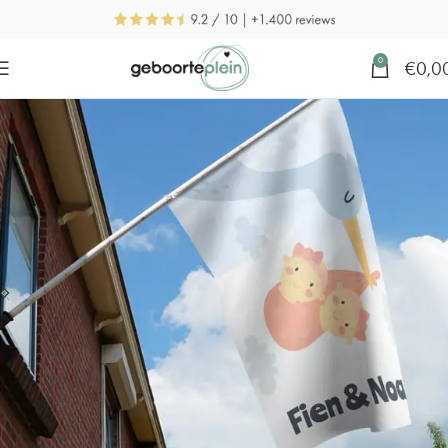
0
€
0,0