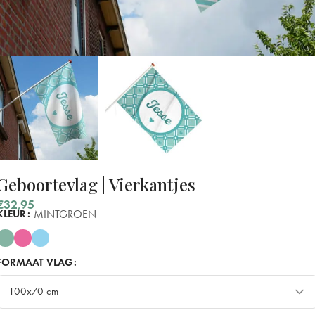
Geboortevlag | Vierkantjes
€
32,95
MINTGROEN
KLEUR
FORMAAT VLAG
100x70 cm