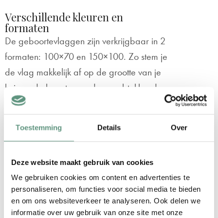
Verschillende kleuren en
formaten
De geboortevlaggen zijn verkrijgbaar in 2
formaten: 100×70 en 150×100. Zo stem je
de vlag makkelijk af op de grootte van je
huis en de hoogte van de gevelstokhouder.
De maat
150×100 is een standaard
maat
die bijvoorbeeld vaak gebruikt wordt
Toestemming
Details
Over
voor een Nederlandse vlag. Deze maat
past goed op een vlaggenstok van
Deze website maakt gebruik van cookies
ongeveer 2 meter. Daarnaast heb je bij
We gebruiken cookies om content en advertenties te
deze geboortevlag ‘Vierkantjes’ de keuze
personaliseren, om functies voor social media te bieden
uit 3 toffe kleuren:
en om ons websiteverkeer te analyseren. Ook delen we
informatie over uw gebruik van onze site met onze