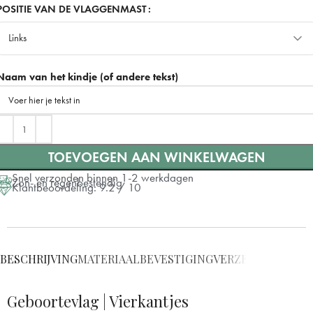
100x70 cm
POSITIE VAN DE VLAGGENMAST
Links
150x100 cm
+ €10
Links
Naam van het kindje (of andere tekst)
Rechts
TOEVOEGEN AAN WINKELWAGEN
Snel verzonden binnen 1-2 werkdagen
Zon- en regenbestendig
Klantbeoordeling: 9.2 / 10
BESCHRIJVING
MATERIAAL
BEVESTIGING
VERZENDING
VRAG
Geboortevlag | Vierkantjes