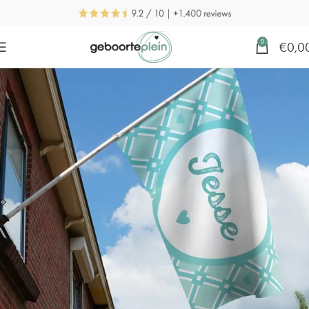
0
€
0,0