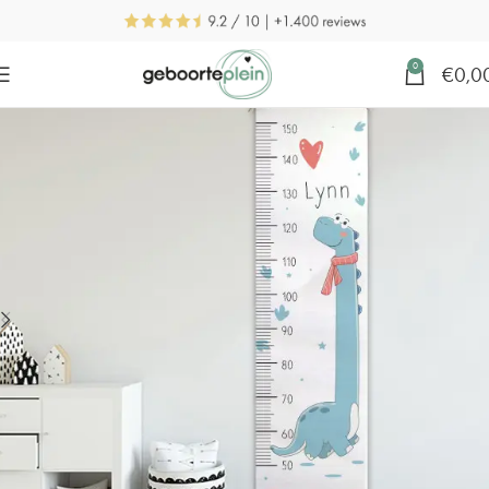
0
€
0,0