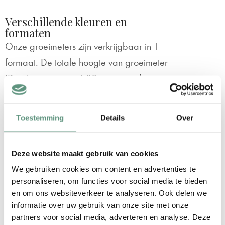
Verschillende kleuren en
formaten
Onze groeimeters zijn verkrijgbaar in 1
formaat. De totale hoogte van groeimeter
‘Dino’ is ongeveer 1.20 meter en de
lineaal op de groeimeter is 1 meter. Hang
de groeimeter op de juiste hoogte, zodat
Toestemming
Details
Over
het aantal centimeters op de groeimeter
overeenkomen met de daadwerkelijk
Deze website maakt gebruik van cookies
hoogte! Deze groeimeter is verkrijgbaar in
We gebruiken cookies om content en advertenties te
3 leuke kleurcombinaties:
personaliseren, om functies voor social media te bieden
en om ons websiteverkeer te analyseren. Ook delen we
Blauw
informatie over uw gebruik van onze site met onze
Groen
partners voor social media, adverteren en analyse. Deze