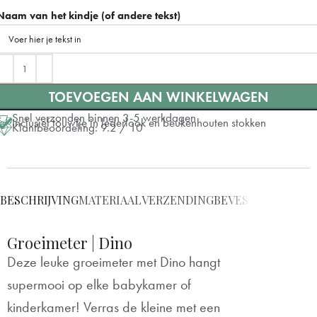
Links
Naam van het kindje (of andere tekst)
Rechts
TOEVOEGEN AAN WINKELWAGEN
Snel verzonden binnen 3-5 werkdagen
Inclusief touwtje in lederlook en beukenhouten stokken
Klantbeoordeling: 9.2 / 10
BESCHRIJVING
MATERIAAL
VERZENDING
BEVESTIGING
VRAG
Groeimeter | Dino
Deze leuke groeimeter met Dino hangt
supermooi op elke babykamer of
kinderkamer! Verras de kleine met een