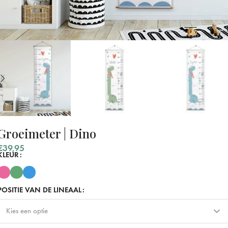
Groeimeter | Dino
€
39,95
KLEUR
POSITIE VAN DE LINEAAL
Kies een optie