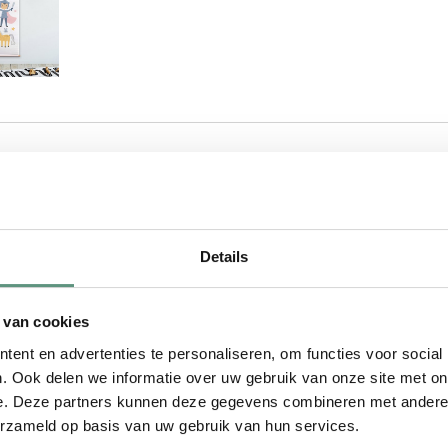
ESCHRIJVING
MATERIAAL
VERZENDING
BEVESTIGING
VRAGE
Details
p elke babykamer of
erde groeimeter.
 van cookies
ent en advertenties te personaliseren, om functies voor social
. Ook delen we informatie over uw gebruik van onze site met on
e. Deze partners kunnen deze gegevens combineren met andere i
babykamer of kinderkamer!
erzameld op basis van uw gebruik van hun services.
rbeeld als kraamcadeau of