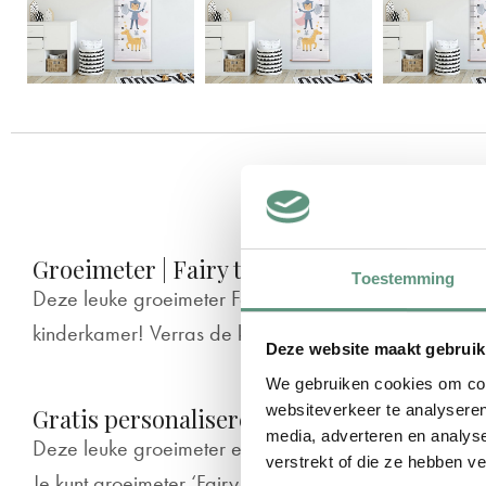
B
Groeimeter | Fairy tale
Toestemming
Deze leuke groeimeter Fairy tale hangt supermooi o
kinderkamer! Verras de kleine met een gepersonalise
Deze website maakt gebruik
We gebruiken cookies om cont
websiteverkeer te analyseren
Gratis personaliseren
media, adverteren en analys
Deze leuke groeimeter een echte eyecatcher op de 
verstrekt of die ze hebben v
Je kunt groeimeter ‘Fairy tale’ cadeau doen, bijvoo