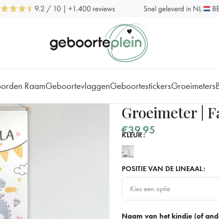
borden Raam
Geboortevlaggen
Geboortestickers
Groeimeters
Groeimeter | Fa
€
39,95
KLEUR
POSITIE VAN DE LINEAAL
Kies een optie
Links
Naam van het kindje (of ande