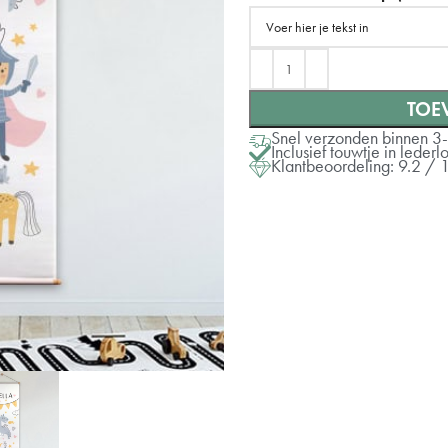
Rechts
TOE
Snel verzonden binnen 3
Inclusief touwtje in lede
Klantbeoordeling: 9.2 / 