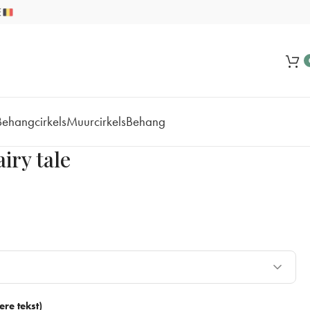
Behangcirkels
Muurcirkels
Behang
iry tale
re tekst)