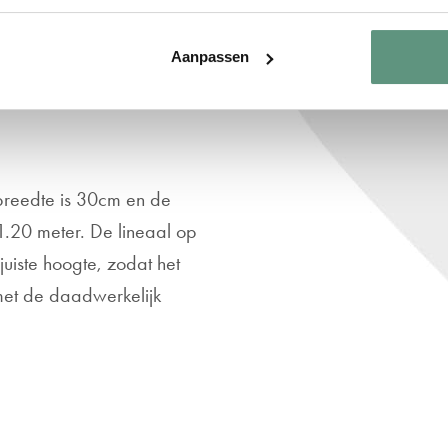
k valt! Omdat een
Aanpassen
 zetten we de naam van het
 breedte is 30cm en de
 1.20 meter. De lineaal op
uiste hoogte, zodat het
met de daadwerkelijk