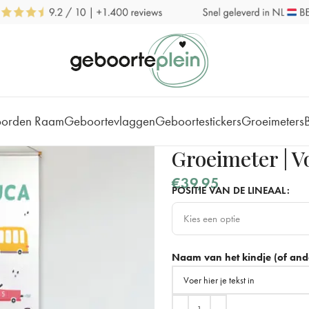
borden Raam
Geboortevlaggen
Geboortestickers
Groeimeters
Groeimeter | V
€
39,95
POSITIE VAN DE LINEAAL
Kies een optie
Links
Naam van het kindje (of ande
Rechts