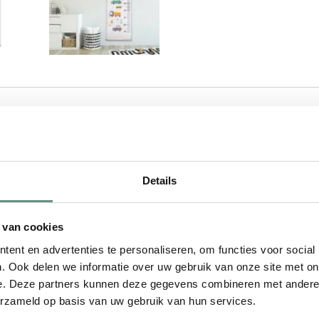
ESCHRIJVING
MATERIAAL
VERZENDING
BEVESTIGING
VRAGE
Details
ooi op elke babykamer of
erde groeimeter.
 van cookies
ent en advertenties te personaliseren, om functies voor social
. Ook delen we informatie over uw gebruik van onze site met on
e. Deze partners kunnen deze gegevens combineren met andere i
babykamer of kinderkamer!
erzameld op basis van uw gebruik van hun services.
orbeeld als kraamcadeau of