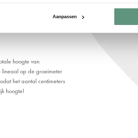
k valt! Omdat een
Aanpassen
 zetten we de naam van het
totale hoogte van
e lineaal op de groeimeter
odat het aantal centimeters
jk hoogte!