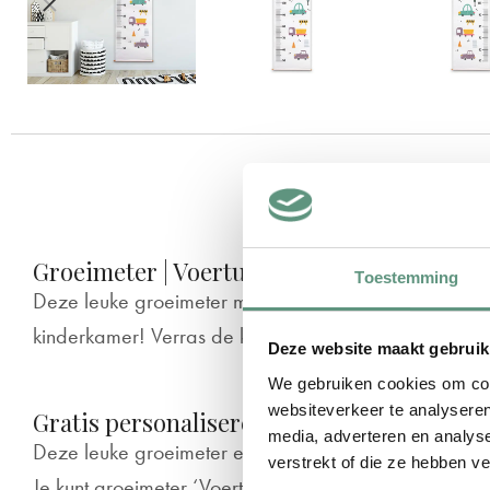
B
Groeimeter | Voertuigen
Toestemming
Deze leuke groeimeter met Voertuigen hangt superm
kinderkamer! Verras de kleine met een gepersonalise
Deze website maakt gebruik
We gebruiken cookies om cont
websiteverkeer te analyseren
Gratis personaliseren
media, adverteren en analys
Deze leuke groeimeter een echte eyecatcher op de 
verstrekt of die ze hebben v
Je kunt groeimeter ‘Voertuigen’ cadeau doen, bijvo