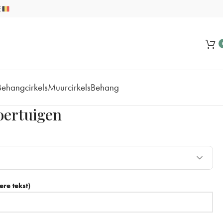
Behangcirkels
Muurcirkels
Behang
oertuigen
re tekst)