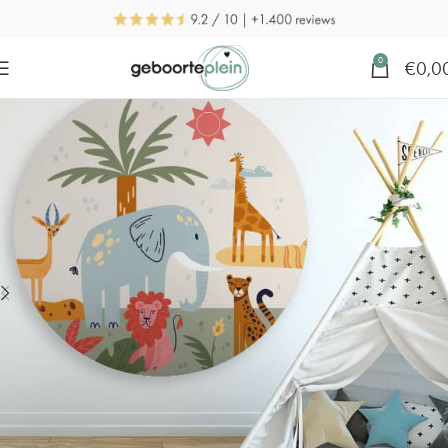
0
€
0,0