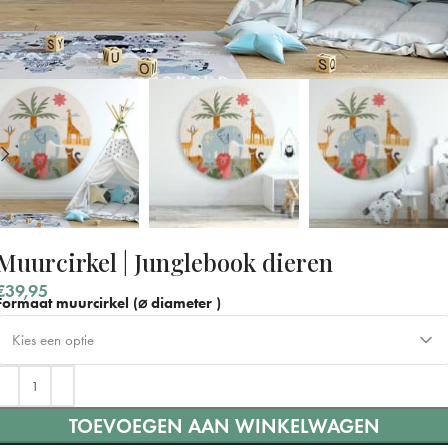
Muurcirkel | Junglebook dieren
€
39,95
Formaat muurcirkel (⌀ diameter )
Kies een optie
⌀ 40 cm
TOEVOEGEN AAN WINKELWAGEN
⌀ 60 cm
+ €15