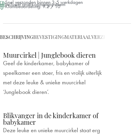
Snel verzonden binnen 3-5 werkdagen
Inclusief gratis ophangsysteem
Klantbeoordeling: 9.2 / 10
⌀ 80 cm
+ €25
⌀ 100 cm
+ €55
BESCHRIJVING
BEVESTIGING
MATERIAAL
VERZENDING & L
⌀ 120 cm
+ €65
Muurcirkel | Junglebook dieren
⌀ 140 cm
+ €75
Geef de kinderkamer, babykamer of
speelkamer een stoer, fris en vrolijk uiterlijk
met deze leuke & unieke muurcirkel
‘Junglebook dieren’.
Blikvanger in de kinderkamer of
babykamer
Deze leuke en unieke muurcirkel staat erg