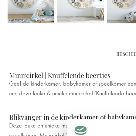
BESCHRI
Muurcirkel | Knuffelende beertjes
Geef de kinderkamer, babykamer of speelkamer een stoer
met deze leuke & unieke muurcirkel ‘Knuffelende beert
Blikvanger in de kinderkamer of babykam
Deze leuke en unieke muurcirkel staat erg leuk in d
speelkamer. Muurcirkel ‘Knuffelende beertjes’ wordt 