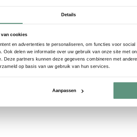
ateriaal met een zeer
Details
tte uitstraling en een
ook krijgt. Wedden dat het
 van cookies
ent en advertenties te personaliseren, om functies voor social
. Ook delen we informatie over uw gebruik van onze site met on
e. Deze partners kunnen deze gegevens combineren met andere i
aat
erzameld op basis van uw gebruik van hun services.
, 60cm, 80cm, 100cm,
oor jou op maat gemaakt.
e de wandcirkel eenvoudig
Aanpassen