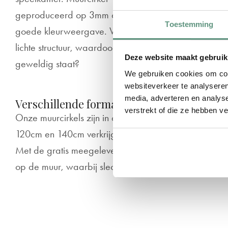
geproduceerd op 3mm dik Forex. Forex is een licht m
Toestemming
goede kleurweergave. Verder heeft Forex heeft een ma
lichte structuur, waardoor de wandcirkel een stoere l
Deze website maakt gebruik
geweldig staat?
We gebruiken cookies om cont
websiteverkeer te analyseren
media, adverteren en analys
Verschillende formaten & gratis ophangpl
verstrekt of die ze hebben v
Onze muurcirkels zijn in de maten (diameter) 40cm
120cm en 140cm verkrijgbaar en worden speciaal v
Met de gratis meegeleverde ophangplaat bevestig j
op de muur, waarbij slechts 1 boorgat nodig is.