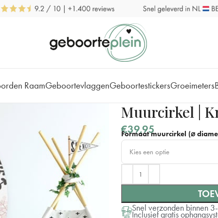
borden Raam
Geboortevlaggen
Geboortestickers
Groeimeters
Muurcirkel | K
€
39,95
Formaat muurcirkel (⌀ diamet
Kies een optie
⌀ 40 cm
TOE
⌀ 60 cm
Snel verzonden binnen 3
Inclusief gratis ophangsy