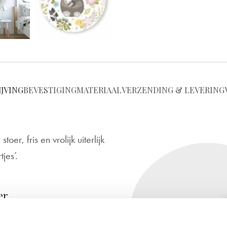
JVING
BEVESTIGING
MATERIAAL
VERZENDING & LEVERING
, fris en vrolijk uiterlijk
jes’.
er
e babykamer, kinderkamer of
voor jou op maat