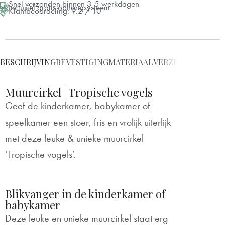
Snel verzonden binnen 3-5 werkdagen
Inclusief gratis ophangsysteem
Klantbeoordeling: 9.2 / 10
⌀ 80 cm
+ €25
⌀ 100 cm
+ €55
BESCHRIJVING
BEVESTIGING
MATERIAAL
VERZENDING & L
⌀ 120 cm
+ €65
Muurcirkel | Tropische vogels
⌀ 140 cm
+ €75
Geef de kinderkamer, babykamer of
speelkamer een stoer, fris en vrolijk uiterlijk
met deze leuke & unieke muurcirkel
‘Tropische vogels’.
Blikvanger in de kinderkamer of
babykamer
Deze leuke en unieke muurcirkel staat erg