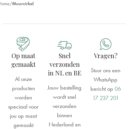
Home
Muurcirkel
Op maat
Snel
Vragen?
gemaakt
verzonden
Stuur ons een
in NL en BE
Al onze
WhatsApp
Jouw bestelling
producten
bericht op
06
wordt snel
worden
17 237 201
verzonden
speciaal voor
binnen
jou op maat
Nederland en
gemaakt