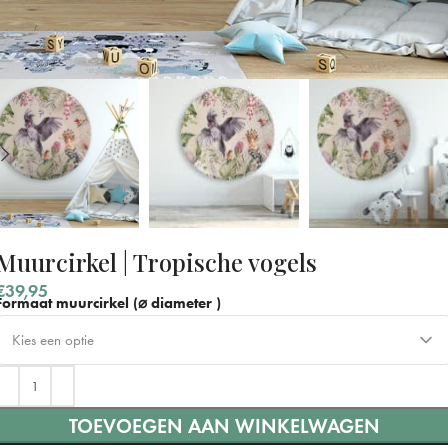
Muurcirkel | Tropische vogels
€
39,95
Formaat muurcirkel (⌀ diameter )
Kies een optie
⌀ 40 cm
TOEVOEGEN AAN WINKELWAGEN
⌀ 60 cm
+ €15