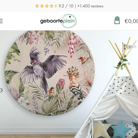
0
€
0,0