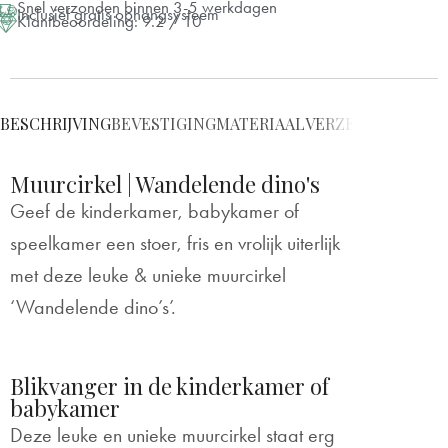
Snel verzonden binnen 3-5 werkdagen
Inclusief gratis ophangsysteem
Klantbeoordeling: 9.2 / 10
⌀ 80 cm
+ €25
⌀ 100 cm
+ €55
BESCHRIJVING
BEVESTIGING
MATERIAAL
VERZENDING & L
⌀ 120 cm
+ €65
Muurcirkel | Wandelende dino's
⌀ 140 cm
+ €75
Geef de kinderkamer, babykamer of
speelkamer een stoer, fris en vrolijk uiterlijk
met deze leuke & unieke muurcirkel
‘Wandelende dino’s’.
Blikvanger in de kinderkamer of
babykamer
Deze leuke en unieke muurcirkel staat erg