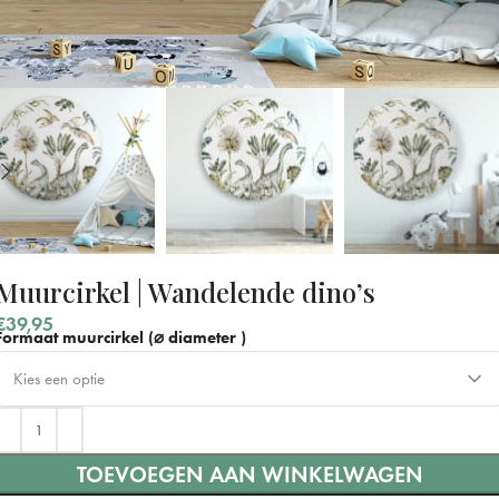
Muurcirkel | Wandelende dino’s
€
39,95
Formaat muurcirkel (⌀ diameter )
Kies een optie
⌀ 40 cm
TOEVOEGEN AAN WINKELWAGEN
⌀ 60 cm
+ €15