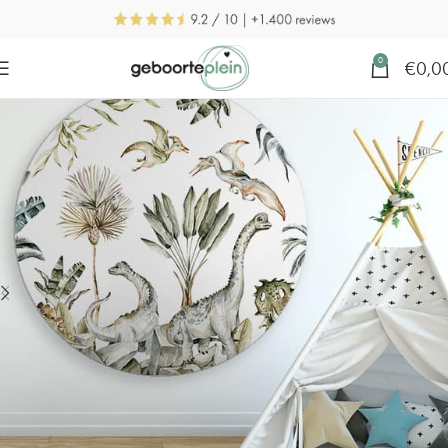
0
€
0,0