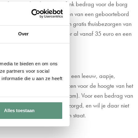
ar komt vaak ook nog een flink bedrag voor de borg
allen. Soms bestaat bij het huren van een geboortebord
veel opties voor het maken en gratis thuisbezorgen van
geboortebord op je raam is er al vanaf 35 euro en een
Over
 media te bieden en om ons
ze partners voor social
oor een vrolijke afbeelding van een leeuw, aapje,
nformatie die u aan ze heeft
Het is ook mogelijk om te kiezen voor de hoogte van het
ar) of dibond (stevig en duurzaam). Voor een bedrag van
n 1 tot 2 werkdagen thuisbezorgd, en wil je daar niet
Alles toestaan
odat het bord snel in je tuin staat.