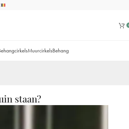
Behangcirkels
Muurcirkels
Behang
uin staan?