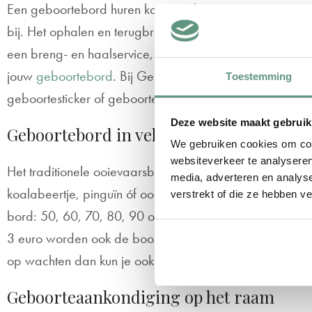
Een geboortebord huren komt vaak neer op zo’n 10 eu
bij. Het ophalen en terugbrengen van een geboortebord i
een breng- en haalservice, maar dat is er vaak wel een
jouw
geboortebord
. Bij Geboorteplein laat je een bor
Toestemming
geboortesticker of geboortevlag zelfs al vanaf 28 en 29
Deze website maakt gebruik
Geboortebord in vele variaties
We gebruiken cookies om cont
websiteverkeer te analyseren
Het traditionele ooievaarsbord is tegenwoordig in tiental
media, adverteren en analys
koalabeertje, pinguïn óf ooievaar. Een speciaal lettert
verstrekt of die ze hebben v
bord: 50, 60, 70, 80, 90 of 100 centimeter. Bij de mat
3 euro worden ook de boorgaten in je geboortebord g
op wachten dan kun je ook nog kiezen voor de optie spoe
Geboorteaankondiging op het raam