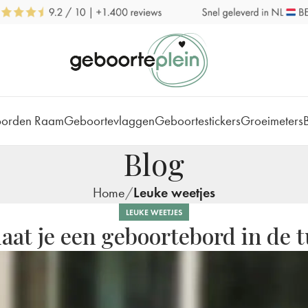
borden Raam
Geboortevlaggen
Geboortestickers
Groeimeters
Blog
Home
Leuke weetjes
LEUKE WEETJES
laat je een geboortebord in de t