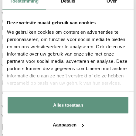
Toestemming
Details
Over
Veelgestelde vragen over ons baby-
en kinderkamer behang
Deze website maakt gebruik van cookies
Kan ik het ontwerp laten wijzigen?
We gebruiken cookies om content en advertenties te
In de meeste gevallen is dit mogelijk en
personaliseren, om functies voor social media te bieden
helemaal gratis! Neem dan voordat je
en om ons websiteverkeer te analyseren. Ook delen we
informatie over uw gebruik van onze site met onze
bestelt even
contact met ons op
. Het
partners voor social media, adverteren en analyse. Deze
verplaatsen van dieren / elementen is in
partners kunnen deze gegevens combineren met andere
de meeste gevallen mogelijk, wijzigen van
informatie die u aan ze heeft verstrekt of die ze hebben
kleuren en toevoegen van nieuwe
verzameld op basis van uw gebruik van hun services.
elementen meestal niet.
Alles toestaan
Welke behanglijm raden jullie aan?
Wat voor soort behang gebruiken
Aanpassen
jullie?
Op welke ondergrond kan ik het beste