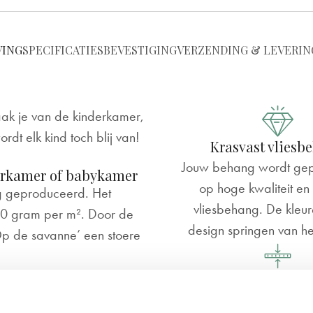
VING
SPECIFICATIES
BEVESTIGING
VERZENDING & LEVERIN
ak je van de kinderkamer,
t elk kind toch blij van!
Krasvast vliesb
Jouw behang wordt ge
erkamer of babykamer
op hoge kwaliteit en 
g geproduceerd. Het
vliesbehang. De kleur
150 gram per m². Door de
design springen van h
‘Op de savanne’ een stoere
 is daarom PVC vrij en
Stevig & makkelijk
 de inkt die we gebruiken
Ons behang heeft een 