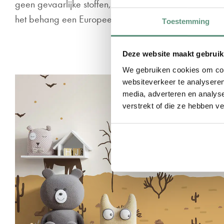
geen gevaarlijke stoffen, geen schade dus aan mens 
het behang een Europees brandcertificaat.
Toestemming
Deze website maakt gebruik
We gebruiken cookies om cont
websiteverkeer te analyseren
media, adverteren en analys
verstrekt of die ze hebben v