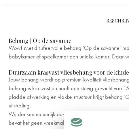
BESCHRIJ
Behang | Op de savanne
Wow! Met dit sfeervolle behang ‘Op de savanne’ ma
babykamer of speelkamer een unieke kamer. Daar word
Duurzaam krasvast vliesbehang voor de kind
J
ouw behang wordt op premium kwaliteit vliesbehan
behang is krasvast en heeft een stevig gewicht van 
gladde afwerking en vlakke structuur krijgt behang 
uitstraling.
Wij denken natuurlijk ook aan het milieu. Ons behang
bevat het geen weekmakers en glasvezels. Ook bevat