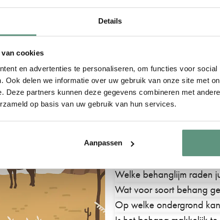
en natuur. Daarnaast heeft
maar liefst 200gr/m², w
erg stevig is en je het ma
Details
plakken.
 van cookies
ent en advertenties te personaliseren, om functies voor social
Veelgestelde vragen ov
. Ook delen we informatie over uw gebruik van onze site met on
Kan ik het ontwerp laten w
e. Deze partners kunnen deze gegevens combineren met andere i
In de meeste gevallen is d
erzameld op basis van uw gebruik van hun services.
bestelt even
contact met on
meeste gevallen mogelijk, 
Aanpassen
elementen meestal niet.
Welke behanglijm raden ju
Wat voor soort behang geb
Op welke ondergrond kan 
Is het behang makkelijk te