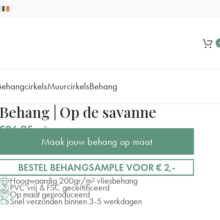
Behangcirkels
Muurcirkels
Behang
Behang | Op de savanne
€
26,95
m²
Maak jouw behang op maat
BESTEL BEHANGSAMPLE VOOR € 2,-
Hoogwaardig 200gr/m² vliesbehang
PVC vrij & FSC gecertificeerd
Op maat geproduceerd
Snel verzonden binnen 3-5 werkdagen