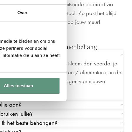
aardoor het
Maak jouw uitsnede op maat via
kkelijk kunt
onze handige tool. Zo past het altijd
Over
perfect op jouw muur!
 media te bieden en om ons
er ons baby- en kinderkamer behang
ze partners voor social
ijzigen?
nformatie die u aan ze heeft
it mogelijk en helemaal gratis! Neem dan voordat je
s op
. Het verplaatsen van dieren / elementen is in de
wijzigen van kleuren en toevoegen van nieuwe
Alles toestaan
llie aan?
ruiken jullie?
ik het beste behangen?
 plakken?