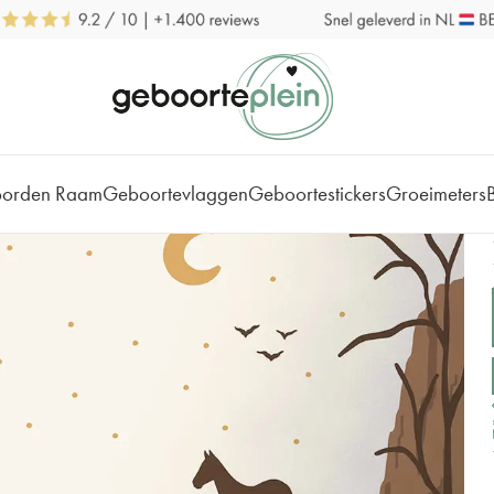
borden Raam
Geboortevlaggen
Geboortestickers
Groeimeters