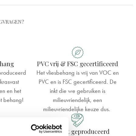
G
VRAGEN?
ehang
PVC vrij & FSC gecertificeerd
produceerd
Het vliesbehang is vrij van VOC en
krasvast
PVC en is FSC gecertificeerd. De
en en het
inkt die we gebruiken is
et behang!
milieuvriendelijk, een
milieuvriendelijke keuze dus.
 plakken
Op maat geproduceerd
gewicht van