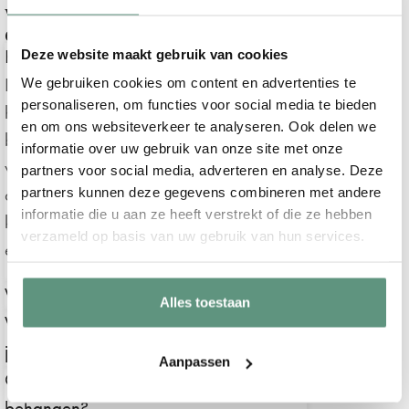
Veelgestelde vragen over ons baby-
en kinderkamer behang
Kan ik het ontwerp laten wijzigen?
Deze website maakt gebruik van cookies
In de meeste gevallen is dit mogelijk en
We gebruiken cookies om content en advertenties te
personaliseren, om functies voor social media te bieden
helemaal gratis! Neem dan voordat je
en om ons websiteverkeer te analyseren. Ook delen we
bestelt even
contact met ons op
. Het
informatie over uw gebruik van onze site met onze
verplaatsen van dieren / elementen is in
partners voor social media, adverteren en analyse. Deze
de meeste gevallen mogelijk, wijzigen van
partners kunnen deze gegevens combineren met andere
informatie die u aan ze heeft verstrekt of die ze hebben
kleuren en toevoegen van nieuwe
verzameld op basis van uw gebruik van hun services.
elementen meestal niet.
Welke behanglijm raden jullie aan?
Alles toestaan
Wat voor soort behang gebruiken
jullie?
Aanpassen
Op welke ondergrond kan ik het beste
behangen?