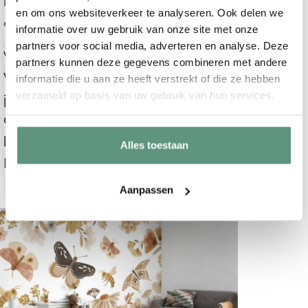
kleuren en toevoegen van nieuwe
en om ons websiteverkeer te analyseren. Ook delen we
elementen meestal niet.
informatie over uw gebruik van onze site met onze
partners voor social media, adverteren en analyse. Deze
Welke behanglijm raden jullie aan?
partners kunnen deze gegevens combineren met andere
Wat voor soort behang gebruiken
informatie die u aan ze heeft verstrekt of die ze hebben
verzameld op basis van uw gebruik van hun services.
jullie?
Op welke ondergrond kan ik het beste
behangen?
Alles toestaan
Is het behang makkelijk te plakken?
Aanpassen