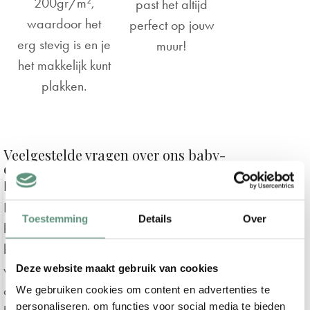
200gr/m²,
past het altijd
waardoor het
perfect op jouw
erg stevig is en je
muur!
het makkelijk kunt
plakken.
Veelgestelde vragen over ons baby-
en kinderkamer behang
Kan ik het ontwerp laten wijzigen?
In de meeste gevallen is dit mogelijk en
Toestemming
Details
Over
helemaal gratis! Neem dan voordat je
bestelt even
contact met ons op
. Het
Deze website maakt gebruik van cookies
verplaatsen van dieren / elementen is in
de meeste gevallen mogelijk, wijzigen van
We gebruiken cookies om content en advertenties te
personaliseren, om functies voor social media te bieden