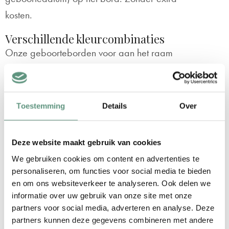
kosten.
Verschillende kleurcombinaties
Onze geboorteborden voor aan het raam
zijn 100cm breed (2 vlakken van 50cm) en
70cm hoog. Dit is een ideaal formaat dat
op praktisch elk raam bevestigd kan
Toestemming
Details
Over
worden. Verder kun je bij dit geboortebord
'Knuffelbeertje' kiezen uit 3 leuke kleuren /
Deze website maakt gebruik van cookies
kleurcombinaties:
We gebruiken cookies om content en advertenties te
personaliseren, om functies voor social media te bieden
Donkerblauw
en om ons websiteverkeer te analyseren. Ook delen we
Donkergroen
informatie over uw gebruik van onze site met onze
partners voor social media, adverteren en analyse. Deze
Oudroze
partners kunnen deze gegevens combineren met andere