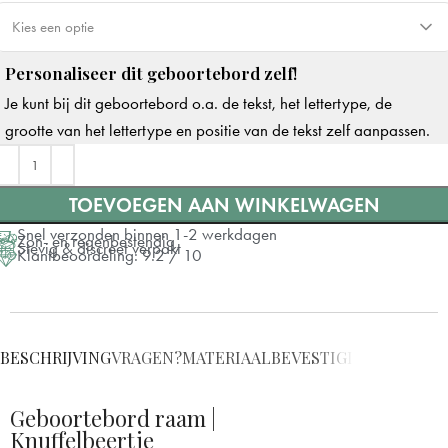
Kies een optie
Personaliseer dit geboortebord zelf!
Dubbelzijdige tape
Je kunt bij dit geboortebord o.a. de tekst, het lettertype, de
Zuignappen
+ €7
grootte van het lettertype en positie van de tekst zelf aanpassen.
TOEVOEGEN AAN WINKELWAGEN
Snel verzonden binnen 1-2 werkdagen
Zon- en regenbestendig
Stevig & discreet verpakt
Klantbeoordeling: 9.2 / 10
BESCHRIJVING
VRAGEN?
MATERIAAL
BEVESTIGING
VERZEND
Geboortebord raam |
Knuffelbeertje