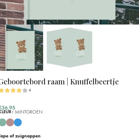
Geboortebord raam | Knuffelbeertje
4
€
36,95
MINTGROEN
KLEUR
Tape of zuignappen