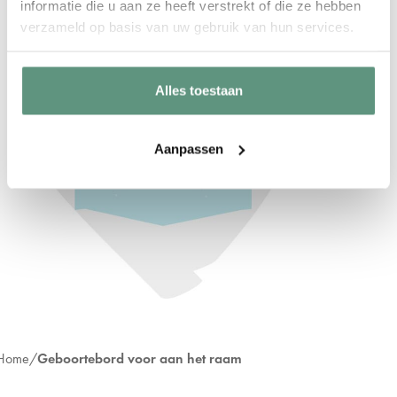
informatie die u aan ze heeft verstrekt of die ze hebben
verzameld op basis van uw gebruik van hun services.
Alles toestaan
Aanpassen
Home
Geboortebord voor aan het raam