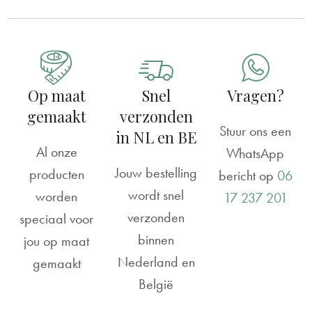
Reviews
Geboortebord raam | Knuffelbeertje
Chaimae
Rating: 4/5
Op maat
Snel
Vragen?
Staat mooi in ons raam
gemaakt
verzonden
-
Stuur ons een
in NL en BE
Al onze
Thu Jul 16 2026 17:17:01 GMT+0000 (Coordinated Univ
WhatsApp
Jouw bestelling
producten
bericht op
06
wordt snel
worden
17 237 201
verzonden
speciaal voor
binnen
jou op maat
Nederland en
gemaakt
België