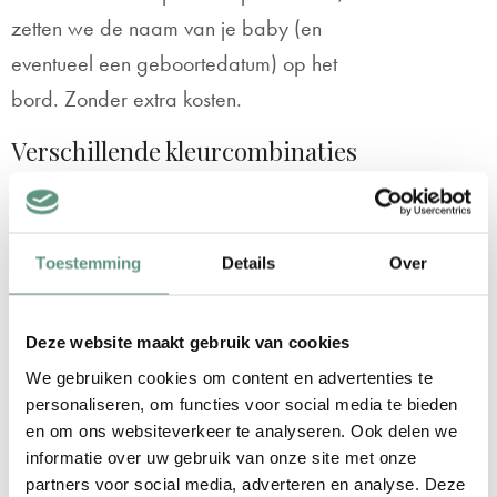
zetten we de naam van je baby (en
eventueel een geboortedatum) op het
bord. Zonder extra kosten.
Verschillende kleurcombinaties
Onze geboorteborden voor aan het raam
zijn 100cm breed (2 vlakken van 50cm) en
70cm hoog. Dit is een ideaal formaat dat
Toestemming
Details
Over
op praktisch elk raam bevestigd kan
worden. Verder kun je bij dit geboortebord
Deze website maakt gebruik van cookies
'Leeuw, giraf en tijger' kiezen uit 3 leuke
We gebruiken cookies om content en advertenties te
kleuren / kleurcombinaties:
personaliseren, om functies voor social media te bieden
en om ons websiteverkeer te analyseren. Ook delen we
Donkerblauw
informatie over uw gebruik van onze site met onze
partners voor social media, adverteren en analyse. Deze
Donkergroen