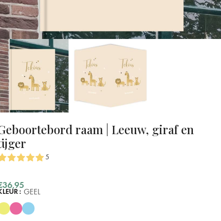
Geboortebord raam | Leeuw, giraf en
tijger
5
€
36,95
GEEL
KLEUR