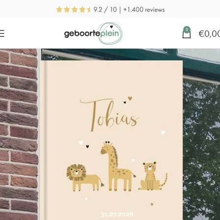
0
€
0,0