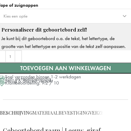
Tape of zuignappen
Kies een optie
Personaliseer dit geboortebord zelf!
Dubbelzijdige tape
Je kunt bij dit geboortebord o.a. de tekst, het lettertype, de
Zuignappen
+ €7
grootte van het lettertype en positie van de tekst zelf aanpassen.
TOEVOEGEN AAN WINKELWAGEN
Snel verzonden binnen 1-2 werkdagen
Zon- en regenbestendig
Stevig & discreet verpakt
Klantbeoordeling: 9.2 / 10
BESCHRIJVING
MATERIAAL
BEVESTIGING
VERZENDING
VRAG
Geboortebord raam | Leeuw, giraf