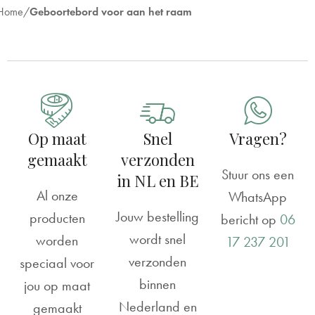
Home
Geboortebord voor aan het raam
Reviews
Geboortebord raam | Leeuw, giraf en tijger
A
Rating: 5/5
Op maat
Snel
Vragen?
Tijdige levering, kwalitatieve productie
gemaakt
verzonden
Ga zo door
Stuur ons een
in NL en BE
Al onze
Tue Jul 28 2026 10:02:44 GMT+0000 (Coordinated Uni
WhatsApp
Jouw bestelling
producten
bericht op
06
wordt snel
worden
17 237 201
verzonden
speciaal voor
binnen
jou op maat
Nederland en
gemaakt