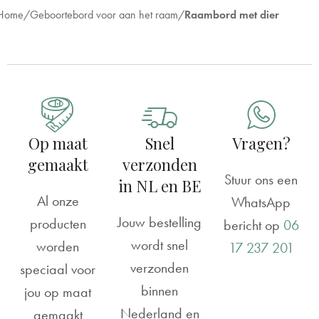
Home
Geboortebord voor aan het raam
Raambord met dier
Reviews
Geboortebord raam | Leeuwenhoofd
Anoniem
Rating: 5/5
Op maat
Snel
Vragen?
geboortebord
gemaakt
verzonden
erg tevreden over het resultaat
Stuur ons een
in NL en BE
Al onze
Fri Mar 01 2024 00:00:00 GMT+0000 (Coordinated Un
WhatsApp
Jouw bestelling
producten
Geboortebord raam | Leeuwenhoofd
bericht op
06
wordt snel
worden
Harmen Veldhuis
17 237 201
verzonden
speciaal voor
Rating: 5/5
binnen
jou op maat
Goeďe kwaliteit
Nederland en
gemaakt
Het bord is stevig. Na een fikse regenbui zat het nog g