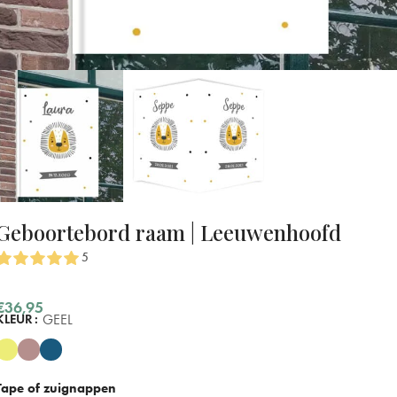
Geboortebord raam | Leeuwenhoofd
5
€
36,95
GEEL
KLEUR
Tape of zuignappen