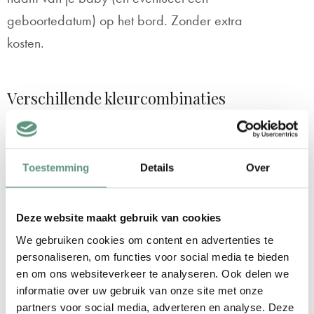
geboortedatum) op het bord. Zonder extra
kosten.
Verschillende kleurcombinaties
Onze geboorteborden voor aan het raam
zijn 100cm breed (2 vlakken van 50cm) en
70cm hoog. Dit is een ideaal formaat dat
Toestemming
Details
Over
op praktisch elk raam bevestigd kan
worden. Verder kun je bij dit geboortebord
Deze website maakt gebruik van cookies
‘Leeuwenhoofd’ kiezen uit 3 leuke kleuren
We gebruiken cookies om content en advertenties te
/ kleurcombinaties:
personaliseren, om functies voor social media te bieden
en om ons websiteverkeer te analyseren. Ook delen we
Oudroze
informatie over uw gebruik van onze site met onze
partners voor social media, adverteren en analyse. Deze
Donkerblauw