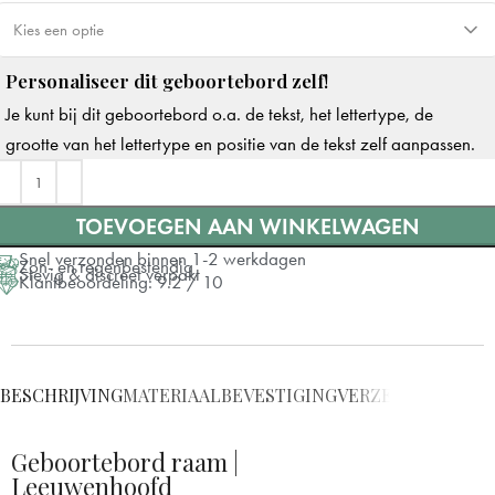
Kies een optie
Personaliseer dit geboortebord zelf!
Dubbelzijdige tape
Je kunt bij dit geboortebord o.a. de tekst, het lettertype, de
Zuignappen
+ €7
grootte van het lettertype en positie van de tekst zelf aanpassen.
TOEVOEGEN AAN WINKELWAGEN
Snel verzonden binnen 1-2 werkdagen
Zon- en regenbestendig
Stevig & discreet verpakt
Klantbeoordeling: 9.2 / 10
BESCHRIJVING
MATERIAAL
BEVESTIGING
VERZENDING
VRAG
Geboortebord raam |
Leeuwenhoofd