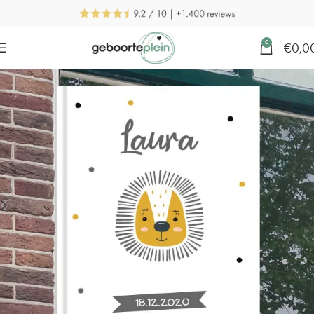
0
€
0,0