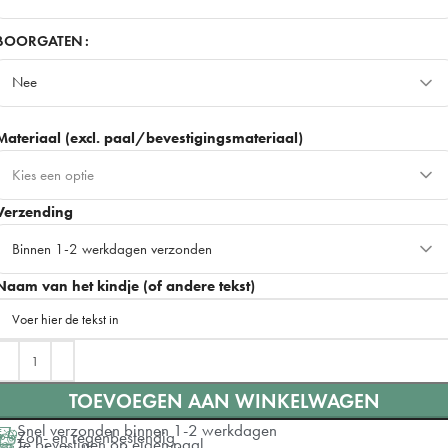
50cm
BOORGATEN
Nee
70cm
+ €15
Meest gekozen
Nee
90cm
+ €30
Materiaal (excl. paal/bevestigingsmateriaal)
Ja
+ €3
Kies een optie
Verzending
Dibond - Stevig & duurzaam
+ €10
Beste keuze
Binnen 1-2 werkdagen verzonden
Forex - Minder stevig & breekbaar
Naam van het kindje (of andere tekst)
Binnen 1-2 werkdagen verzonden
Op werkdagen voor 14.00u besteld, dezelfde dag verzonden
+ €8
TOEVOEGEN AAN WINKELWAGEN
Snel verzonden binnen 1-2 werkdagen
Zon- en regenbestendig
Te bevestigen op eigen paal