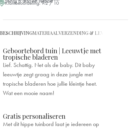
Stevig & discreet verpakt
Klantbeoordeling: 9.2 / 10
BESCHRIJVING
MATERIAAL
VERZENDING & LEVERING
BEVE
Geboortebord tuin | Leeuwtje met
tropische bladeren
Lief. Schattig. Net als de baby. Dit baby
leeuwtje zegt graag in deze jungle met
tropische bladeren hoe jullie kleintje heet.
Wat een mooie naam!
Gratis personaliseren
Met dit hippe tuinbord laat je iedereen op