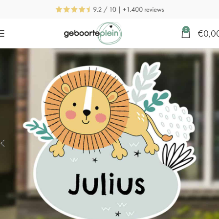
0
€
0,0