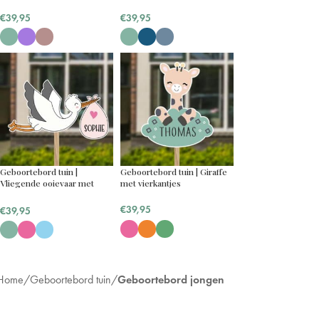
€
39,95
€
39,95
Geboortebord tuin |
Geboortebord tuin | Giraffe
Vliegende ooievaar met
met vierkantjes
naam baby
€
39,95
€
39,95
Home
Geboortebord tuin
Geboortebord jongen