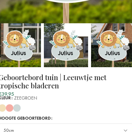
Geboortebord tuin | Leeuwtje met
tropische bladeren
€
39,95
ZEEGROEN
KLEUR
HOOGTE GEBOORTEBORD
50cm