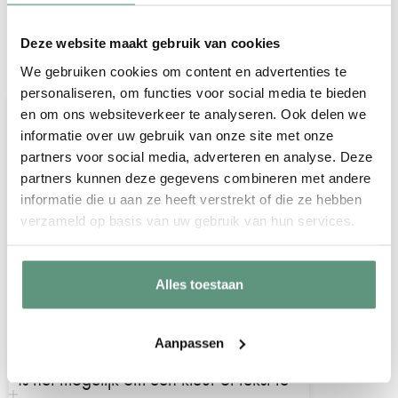
Deze website maakt gebruik van cookies
Veelgestelde vragen over onze
We gebruiken cookies om content en advertenties te
geboorteborden voor in de tuin
personaliseren, om functies voor social media te bieden
Wordt er een paal meegeleverd?
en om ons websiteverkeer te analyseren. Ook delen we
informatie over uw gebruik van onze site met onze
Helaas leveren wij geen paal, stok of
partners voor social media, adverteren en analyse. Deze
andere bevestigingsmaterialen bij onze
partners kunnen deze gegevens combineren met andere
geboorteborden voor in de tuin.
informatie die u aan ze heeft verstrekt of die ze hebben
verzameld op basis van uw gebruik van hun services.
Hoe kan ik mijn geboortebord
Alles toestaan
bevestigen?
Zijn de geboorteborden
Aanpassen
weersbestendig?
Is het mogelijk om een kleur of tekst te