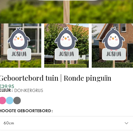
Geboortebord tuin | Ronde pinguïn
€
39,95
DONKERGRIJS
KLEUR
HOOGTE GEBOORTEBORD
60cm