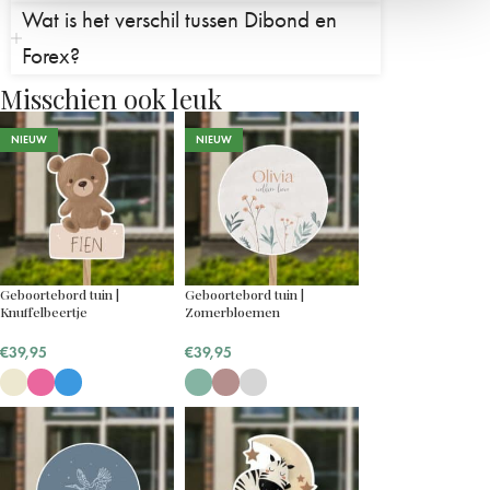
Wat is het verschil tussen Dibond en
Forex?
Misschien ook leuk
NIEUW
NIEUW
Geboortebord tuin |
Geboortebord tuin |
Knuffelbeertje
Zomerbloemen
€
39,95
€
39,95