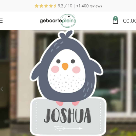
0
€
0,0