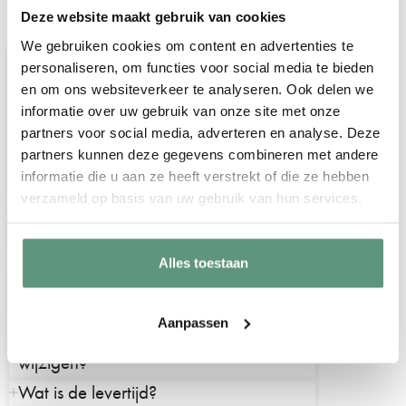
Veelgestelde vragen over onze
Deze website maakt gebruik van cookies
geboorteborden voor in de tuin
We gebruiken cookies om content en advertenties te
Wordt er een paal meegeleverd?
personaliseren, om functies voor social media te bieden
Helaas leveren wij geen paal, stok of
en om ons websiteverkeer te analyseren. Ook delen we
informatie over uw gebruik van onze site met onze
andere bevestigingsmaterialen bij onze
partners voor social media, adverteren en analyse. Deze
geboorteborden voor in de tuin.
partners kunnen deze gegevens combineren met andere
informatie die u aan ze heeft verstrekt of die ze hebben
verzameld op basis van uw gebruik van hun services.
Hoe kan ik mijn geboortebord
bevestigen?
Alles toestaan
Zijn de geboorteborden
weersbestendig?
Aanpassen
Is het mogelijk om een kleur of tekst te
wijzigen?
Wat is de levertijd?