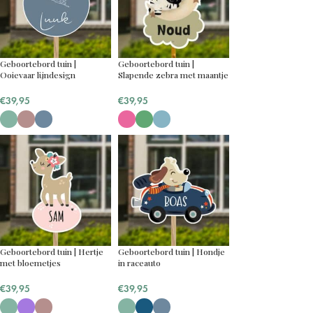
Geboortebord tuin |
Geboortebord tuin |
Ooievaar lijndesign
Slapende zebra met maantje
€
39,95
€
39,95
Geboortebord tuin | Hertje
Geboortebord tuin | Hondje
met bloemetjes
in raceauto
€
39,95
€
39,95