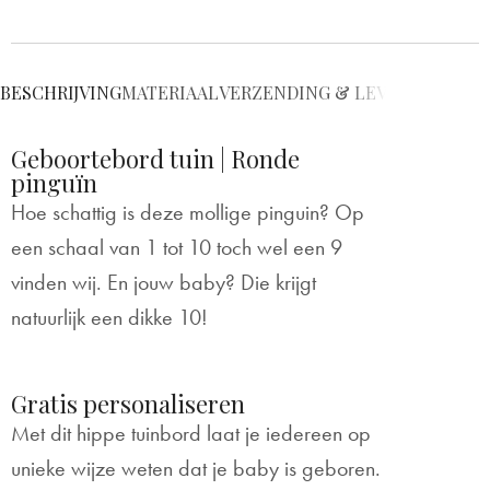
BESCHRIJVING
MATERIAAL
VERZENDING & LEVERING
BEVE
Geboortebord tuin | Ronde
pinguïn
Hoe schattig is deze mollige pinguin? Op
een schaal van 1 tot 10 toch wel een 9
vinden wij. En jouw baby? Die krijgt
natuurlijk een dikke 10!
Gratis personaliseren
Met dit hippe tuinbord laat je iedereen op
unieke wijze weten dat je baby is geboren.