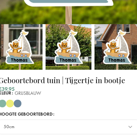
Geboortebord tuin | Tijgertje in bootje
€
39,95
GRIJSBLAUW
KLEUR
HOOGTE GEBOORTEBORD
50cm