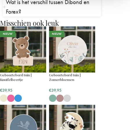
Wat is het verschil tussen Dibond en
Forex?
Misschien ook leuk
NIEUW
NIEUW
Geboortebord tuin |
Geboortebord tuin |
Knuffelbeertje
Zomerbloemen
€
39,95
€
39,95