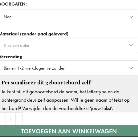
50cm
BOORGATEN
Nee
70cm
+ €15
Meest gekozen
Nee
90cm
+ €30
Materiaal (zonder paal geleverd)
Ja
+ €3
Kies een optie
Verzending
Dibond - Stevig & duurzaam
+ €10
Beste keuze
Binnen 1-2 werkdagen verzonden
Forex - Minder stevig & breekbaar
Personaliseer dit geboortebord zelf!
Binnen 1-2 werkdagen verzonden
Je kunt bij dit geboortebord de naam, het lettertype en de
Op werkdagen voor 14.00u besteld, dezelfde dag verzonden
+ €8
achtergrondkleur zelf aanpassen. Wil je geen naam of tekst op
het bord? Verwijder dan de voorbeeldtekst 'jouw tekst'.
TOEVOEGEN AAN WINKELWAGEN