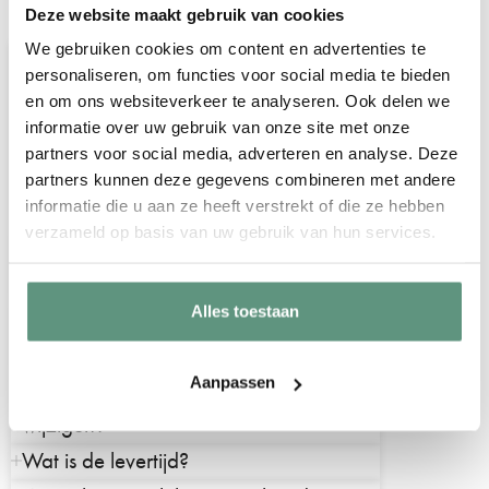
Veelgestelde vragen over onze
Deze website maakt gebruik van cookies
geboorteborden voor in de tuin
We gebruiken cookies om content en advertenties te
Wordt er een paal meegeleverd?
personaliseren, om functies voor social media te bieden
Helaas leveren wij geen paal, stok of
en om ons websiteverkeer te analyseren. Ook delen we
informatie over uw gebruik van onze site met onze
andere bevestigingsmaterialen bij onze
partners voor social media, adverteren en analyse. Deze
geboorteborden voor in de tuin.
partners kunnen deze gegevens combineren met andere
informatie die u aan ze heeft verstrekt of die ze hebben
verzameld op basis van uw gebruik van hun services.
Hoe kan ik mijn geboortebord
bevestigen?
Alles toestaan
Zijn de geboorteborden
weersbestendig?
Aanpassen
Is het mogelijk om een kleur of tekst te
wijzigen?
Wat is de levertijd?