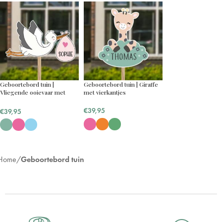
Geboortebord tuin |
Geboortebord tuin | Giraffe
Vliegende ooievaar met
met vierkantjes
naam baby
€
39,95
€
39,95
Home
Geboortebord tuin