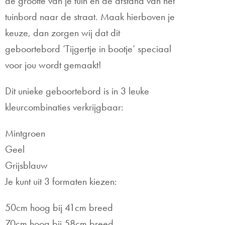
de grootte van je tuin en de afstand van het
tuinbord naar de straat. Maak hierboven je
keuze, dan zorgen wij dat dit
geboortebord ‘Tijgertje in bootje’ speciaal
voor jou wordt gemaakt!
Dit unieke geboortebord is in 3 leuke
kleurcombinaties verkrijgbaar:
Mintgroen
Geel
Grijsblauw
Je kunt uit 3 formaten kiezen:
50cm hoog bij 41cm breed
70cm hoog bij 58cm breed