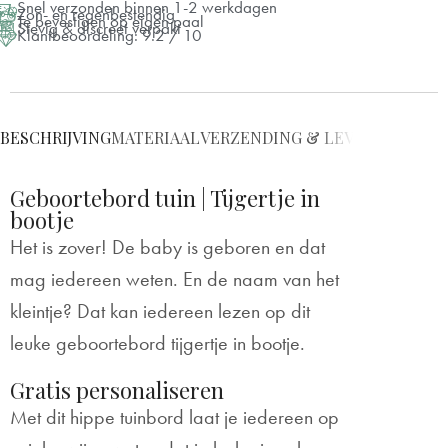
Snel verzonden binnen 1-2 werkdagen
Zon- en regenbestendig
Te bevestigen op eigen paal
Stevig & discreet verpakt
Klantbeoordeling: 9.2 / 10
BESCHRIJVING
MATERIAAL
VERZENDING & LEVERING
BEVE
Geboortebord tuin | Tijgertje in
bootje
Het is zover! De baby is geboren en dat
mag iedereen weten. En de naam van het
kleintje? Dat kan iedereen lezen op dit
leuke geboortebord tijgertje in bootje.
Gratis personaliseren
Met dit hippe tuinbord laat je iedereen op