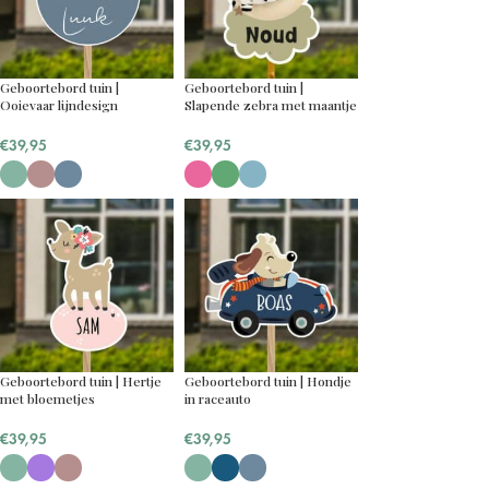
Geboortebord tuin |
Geboortebord tuin |
Ooievaar lijndesign
Slapende zebra met maantje
€
39,95
€
39,95
Geboortebord tuin | Hertje
Geboortebord tuin | Hondje
met bloemetjes
in raceauto
€
39,95
€
39,95