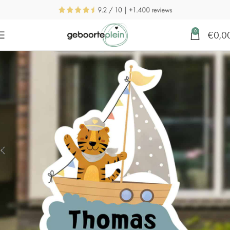
0
€
0,0