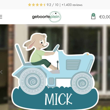
0
€
0,0