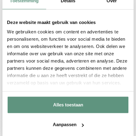
Toestemming
Details
Over
Deze website maakt gebruik van cookies
We gebruiken cookies om content en advertenties te
Veelgestelde vragen over onze
personaliseren, om functies voor social media te bieden
geboorteborden voor in de tuin
en om ons websiteverkeer te analyseren. Ook delen we
Wordt er een paal meegeleverd?
informatie over uw gebruik van onze site met onze
partners voor social media, adverteren en analyse. Deze
Helaas leveren wij geen paal, stok of
partners kunnen deze gegevens combineren met andere
andere bevestigingsmaterialen bij onze
informatie die u aan ze heeft verstrekt of die ze hebben
geboorteborden voor in de tuin.
verzameld op basis van uw gebruik van hun services.
Hoe kan ik mijn geboortebord
Alles toestaan
bevestigen?
Zijn de geboorteborden
Aanpassen
weersbestendig?