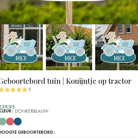
Geboortebord tuin | Konijntje op tractor
5
€
39,95
DONKERBLAUW
KLEUR
HOOGTE GEBOORTEBORD