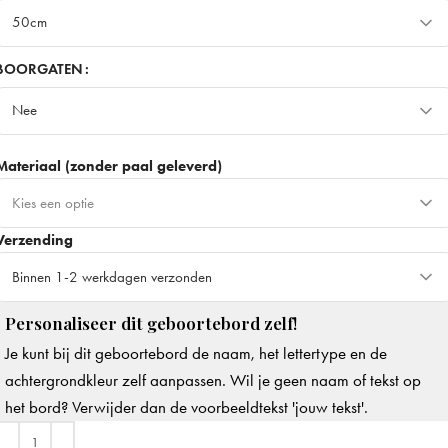
50cm
50cm
BOORGATEN
Nee
70cm
+ €15
Meest gekozen
Nee
90cm
+ €30
Materiaal (zonder paal geleverd)
Ja
+ €3
Kies een optie
Verzending
Dibond - Stevig & duurzaam
+ €10
Beste keuze
Binnen 1-2 werkdagen verzonden
Forex - Minder stevig & breekbaar
Personaliseer dit geboortebord zelf!
Binnen 1-2 werkdagen verzonden
Je kunt bij dit geboortebord de naam, het lettertype en de
Op werkdagen voor 14.00u besteld, dezelfde dag verzonden
+ €8
achtergrondkleur zelf aanpassen. Wil je geen naam of tekst op
het bord? Verwijder dan de voorbeeldtekst 'jouw tekst'.