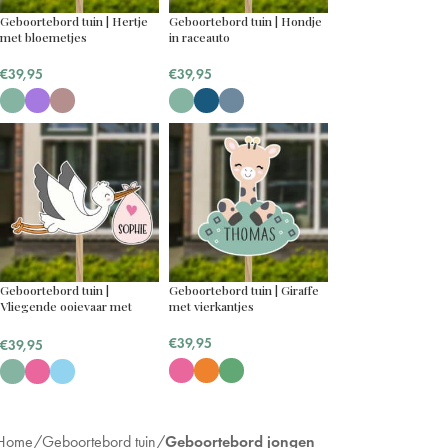
Geboortebord tuin | Hertje
Geboortebord tuin | Hondje
met bloemetjes
in raceauto
€
39,95
€
39,95
Geboortebord tuin |
Geboortebord tuin | Giraffe
Vliegende ooievaar met
met vierkantjes
naam baby
€
39,95
€
39,95
Home
Geboortebord tuin
Geboortebord jongen