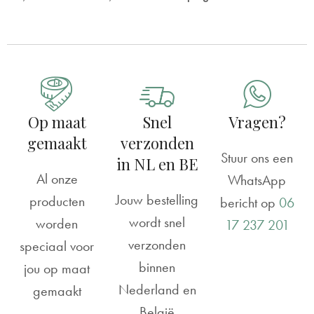
Reviews
Geboortebord tuin | Konijntje op tractor
Christien Boogaard
Rating: 5/5
Op maat
Snel
Vragen?
Geboortebord
gemaakt
verzonden
Mooi bord, precies zoals het omschreven is.
Stuur ons een
in NL en BE
Al onze
Mon Mar 04 2024 00:00:00 GMT+0000 (Coordinated U
WhatsApp
Jouw bestelling
producten
Geboortebord tuin | Konijntje op tractor
bericht op
06
wordt snel
worden
Chanine De boer
17 237 201
verzonden
speciaal voor
Rating: 5/5
binnen
jou op maat
We zijn erg tevreden met ons geboorte bord.
Nederland en
gemaakt
Snelle levering,goed product. .
België