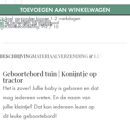
TOEVOEGEN AAN WINKELWAGEN
Snel verzonden binnen 1-2 werkdagen
Zon- en regenbestendig
Te bevestigen op eigen paal
Stevig & discreet verpakt
Klantbeoordeling: 9.2 / 10
BESCHRIJVING
MATERIAAL
VERZENDING & LEVERING
BEVE
Geboortebord tuin | Konijntje op
tractor
Het is zover! Jullie baby is geboren en dat
mag iedereen weten. En de naam van
jullie kleintje? Dat kan iedereen lezen op
dit leuke geboortebord!