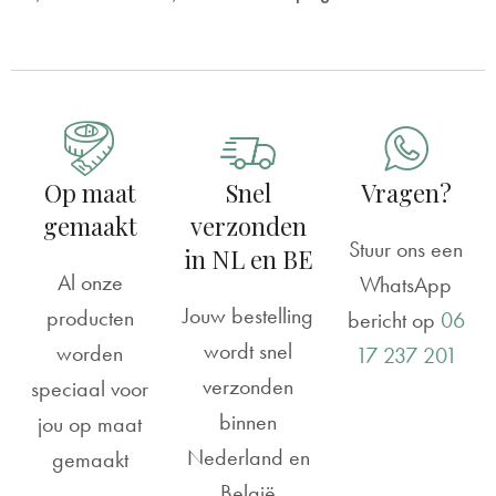
Reviews
Geboortebord tuin | Vosje in vliegtuig
Gokce Ozkan
Rating: 5/5
Op maat
Snel
Vragen?
Perfect!
gemaakt
verzonden
Color, material and design of the board are very good! I
Stuur ons een
in NL en BE
Al onze
Tue May 14 2024 00:00:00 GMT+0000 (Coordinated U
WhatsApp
Jouw bestelling
producten
bericht op
06
wordt snel
worden
17 237 201
verzonden
speciaal voor
binnen
jou op maat
Nederland en
gemaakt
België