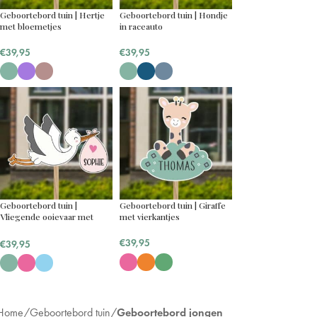
Geboortebord tuin | Hertje
Geboortebord tuin | Hondje
met bloemetjes
in raceauto
€
39,95
€
39,95
Geboortebord tuin |
Geboortebord tuin | Giraffe
Vliegende ooievaar met
met vierkantjes
naam baby
€
39,95
€
39,95
Home
Geboortebord tuin
Geboortebord jongen