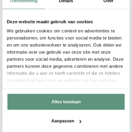
Toestemming
Details
Over
Deze website maakt gebruik van cookies
We gebruiken cookies om content en advertenties te
Veelgestelde vragen over onze
personaliseren, om functies voor social media te bieden
geboorteborden voor in de tuin
en om ons websiteverkeer te analyseren. Ook delen we
Wordt er een paal meegeleverd?
informatie over uw gebruik van onze site met onze
partners voor social media, adverteren en analyse. Deze
Helaas leveren wij geen paal, stok of
partners kunnen deze gegevens combineren met andere
andere bevestigingsmaterialen bij onze
informatie die u aan ze heeft verstrekt of die ze hebben
geboorteborden voor in de tuin.
verzameld op basis van uw gebruik van hun services.
Hoe kan ik mijn geboortebord
Alles toestaan
bevestigen?
Zijn de geboorteborden
Aanpassen
weersbestendig?