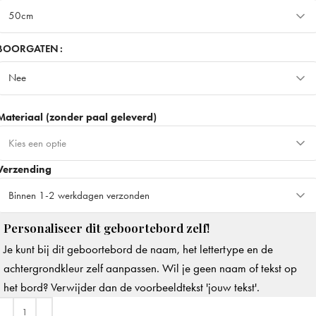
50cm
50cm
BOORGATEN
Nee
70cm
+ €15
Meest gekozen
Nee
90cm
+ €30
Materiaal (zonder paal geleverd)
Ja
+ €3
Kies een optie
Verzending
Dibond - Stevig & duurzaam
+ €10
Beste keuze
Binnen 1-2 werkdagen verzonden
Forex - Minder stevig & breekbaar
Personaliseer dit geboortebord zelf!
Binnen 1-2 werkdagen verzonden
Je kunt bij dit geboortebord de naam, het lettertype en de
Op werkdagen voor 14.00u besteld, dezelfde dag verzonden
+ €8
achtergrondkleur zelf aanpassen. Wil je geen naam of tekst op
het bord? Verwijder dan de voorbeeldtekst 'jouw tekst'.