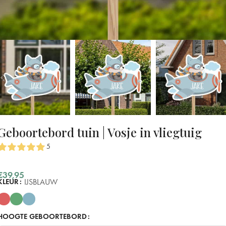
Geboortebord tuin | Vosje in vliegtuig
5
€
39,95
IJSBLAUW
KLEUR
HOOGTE GEBOORTEBORD