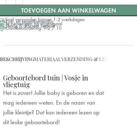
TOEVOEGEN AAN WINKELWAGEN
Snel verzonden binnen 1-2 werkdagen
Zon- en regenbestendig
Te bevestigen op eigen paal
Stevig & discreet verpakt
Klantbeoordeling: 9.2 / 10
BESCHRIJVING
MATERIAAL
VERZENDING & LEVERING
BEVE
Geboortebord tuin | Vosje in
vliegtuig
Het is zover! Jullie baby is geboren en dat
mag iedereen weten. En de naam van
jullie kleintje? Dat kan iedereen lezen op
dit leuke geboortebord!