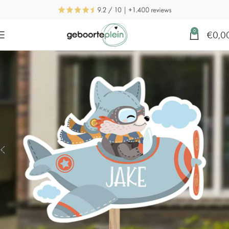
0
€
0,0