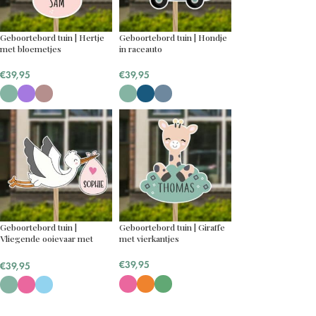
Geboortebord tuin | Hertje
Geboortebord tuin | Hondje
met bloemetjes
in raceauto
€
39,95
€
39,95
Geboortebord tuin |
Geboortebord tuin | Giraffe
Vliegende ooievaar met
met vierkantjes
naam baby
€
39,95
€
39,95