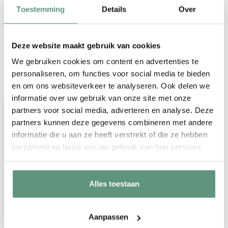
Toestemming
Details
Over
Deze website maakt gebruik van cookies
We gebruiken cookies om content en advertenties te
personaliseren, om functies voor social media te bieden
Veelgestelde vragen over onze
en om ons websiteverkeer te analyseren. Ook delen we
geboorteborden voor in de tuin
informatie over uw gebruik van onze site met onze
Wordt er een paal meegeleverd?
partners voor social media, adverteren en analyse. Deze
Helaas leveren wij geen paal, stok of
partners kunnen deze gegevens combineren met andere
informatie die u aan ze heeft verstrekt of die ze hebben
andere bevestigingsmaterialen bij onze
verzameld op basis van uw gebruik van hun services.
geboorteborden voor in de tuin.
Alles toestaan
Hoe kan ik mijn geboortebord
bevestigen?
Aanpassen
Zijn de geboorteborden