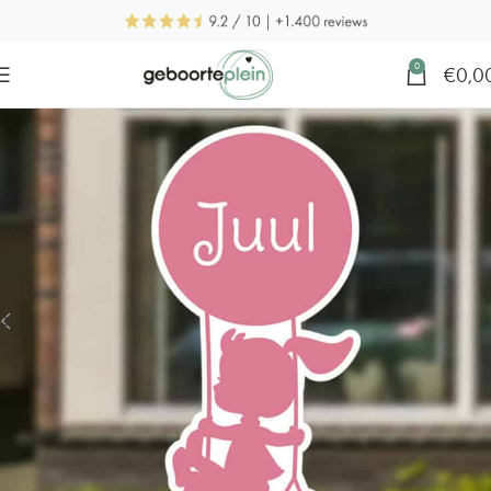
0
€
0,0