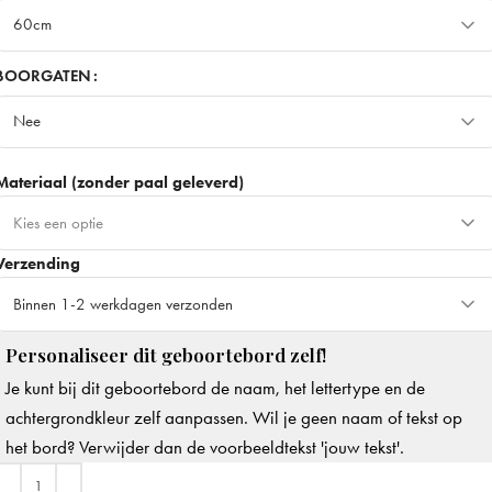
60cm
60cm
BOORGATEN
Nee
80cm
+ €15
Meest gekozen
Nee
100cm
+ €30
Materiaal (zonder paal geleverd)
Ja
+ €3
Kies een optie
Verzending
Dibond - Stevig & duurzaam
+ €10
Beste keuze
Binnen 1-2 werkdagen verzonden
Forex - Minder stevig & breekbaar
Personaliseer dit geboortebord zelf!
Binnen 1-2 werkdagen verzonden
Je kunt bij dit geboortebord de naam, het lettertype en de
Op werkdagen voor 14.00u besteld, dezelfde dag verzonden
+ €8
achtergrondkleur zelf aanpassen. Wil je geen naam of tekst op
het bord? Verwijder dan de voorbeeldtekst 'jouw tekst'.