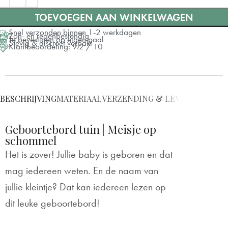
TOEVOEGEN AAN WINKELWAGEN
Snel verzonden binnen 1-2 werkdagen
Zon- en regenbestendig
Te bevestigen op eigen paal
Stevig & discreet verpakt
Klantbeoordeling: 9.2 / 10
BESCHRIJVING
MATERIAAL
VERZENDING & LEVERING
BEVE
Geboortebord tuin | Meisje op
schommel
Het is zover! Jullie baby is geboren en dat
mag iedereen weten. En de naam van
jullie kleintje? Dat kan iedereen lezen op
dit leuke geboortebord!