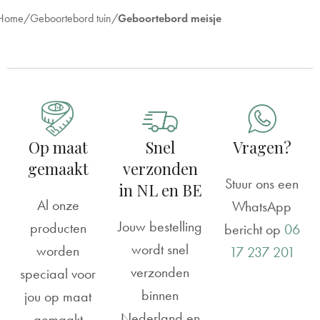
Home
Geboortebord tuin
Geboortebord meisje
Reviews
Geboortebord tuin | Meisje op schommel
Tober
Rating: 5/5
Op maat
Snel
Vragen?
Super leuk en stevig bord!
gemaakt
verzonden
Heel blij met dit bord! Al veel complimenten over gekre
Stuur ons een
in NL en BE
Al onze
Tue Mar 18 2025 00:00:00 GMT+0000 (Coordinated Un
WhatsApp
Jouw bestelling
producten
bericht op
06
wordt snel
worden
17 237 201
verzonden
speciaal voor
binnen
jou op maat
Nederland en
gemaakt