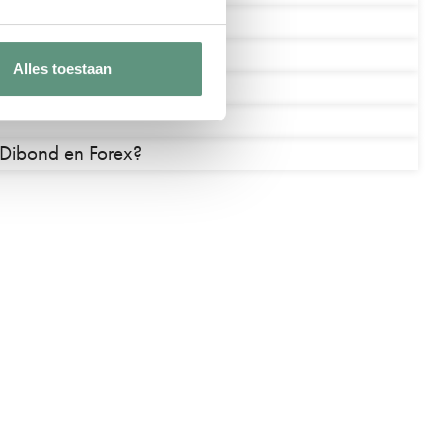
ebord bevestigen?
weersbestendig?
Alles toestaan
ur of tekst te wijzigen?
n Dibond en Forex?