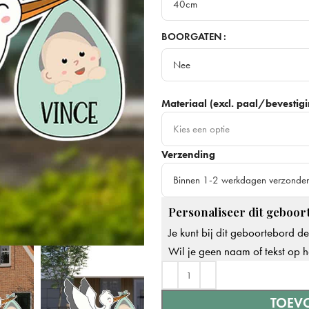
40cm
40cm
BOORGATEN
Nee
60cm
Meest gekozen
Nee
80cm
Materiaal (excl. paal/bevestig
Ja
Kies een optie
Verzending
Dibond - Stevig & duurzaam
Best
Binnen 1-2 werkdagen verzonde
Personaliseer dit geboort
Binnen 1-2 werkdagen verzonde
Je kunt bij dit geboortebord d
Op werkdagen voor 14.00u beste
Wil je geen naam of tekst op h
TOEV