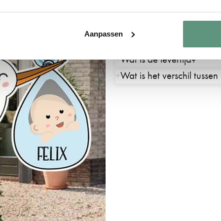
Hoe kan ik mijn geboort
Zijn de geboorteborden 
Aanpassen
Is het mogelijk om een kle
Wat is de levertijd?
Wat is het verschil tusse