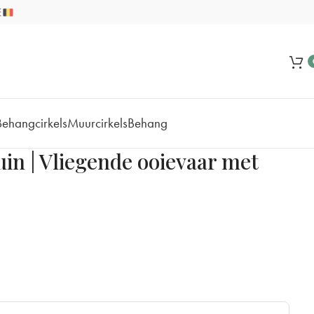
Behangcirkels
Muurcirkels
Behang
in | Vliegende ooievaar met