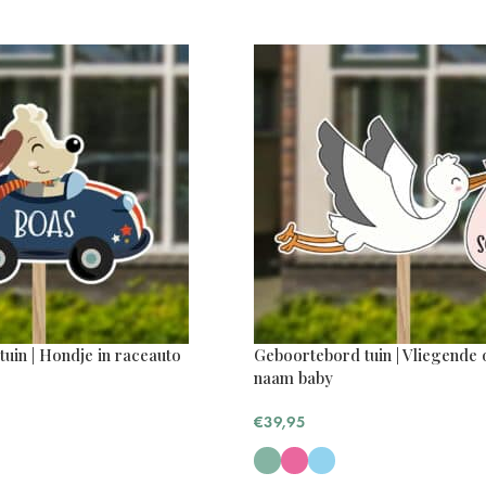
uin | Hondje in raceauto
Geboortebord tuin | Vliegende
naam baby
€
39,95