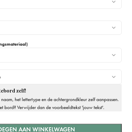
+ €15
+ €30
ingsmateriaal)
+ €3
+ €10
e keuze
n
ebord zelf!
n
e naam, het lettertype en de achtergrondkleur zelf aanpassen.
ld, dezelfde dag verzonden
+ €8
et bord? Verwijder dan de voorbeeldtekst 'jouw tekst'.
OEGEN AAN WINKELWAGEN