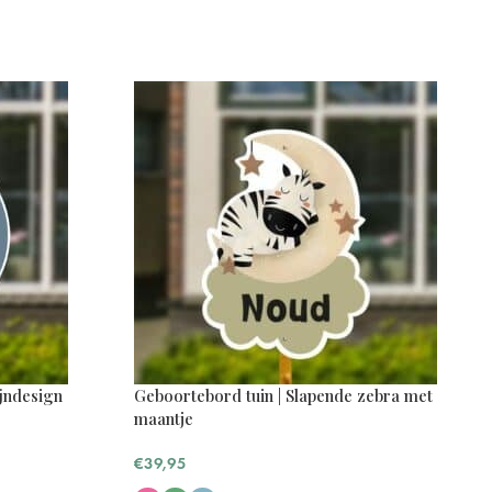
ijndesign
Geboortebord tuin | Slapende zebra met
maantje
€
39,95