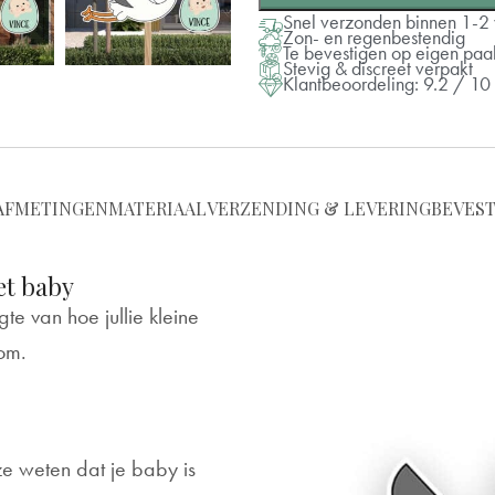
Snel verzonden binnen 1-
Zon- en regenbestendig
Te bevestigen op eigen paa
Stevig & discreet verpakt
Klantbeoordeling: 9.2 / 10
AFMETINGEN
MATERIAAL
VERZENDING & LEVERING
BEVEST
et baby
e van hoe jullie kleine
kom.
ze weten dat je baby is