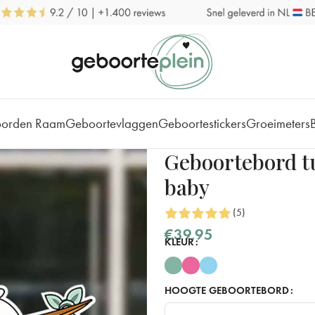
borden Raam
Geboortevlaggen
Geboortestickers
Groeimeters
Geboortebord tu
baby
(5)
€
39,95
KLEUR
HOOGTE GEBOORTEBORD