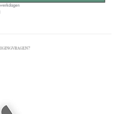
2 werkdagen
l
IGING
VRAGEN?