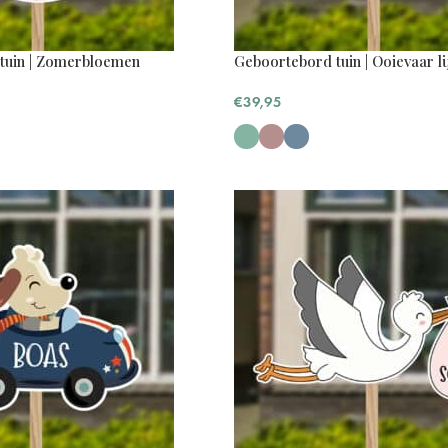
tuin | Zomerbloemen
Geboortebord tuin | Ooievaar l
€
39,95