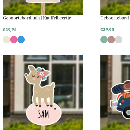
Geboortebord tuin | Knuffelbeertje
Geboortebord 
€
39,95
€
39,95