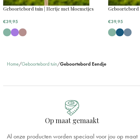
Geboortebord tuin | Hertje met bloemetjes
Geboortebord t
€
39,95
€
39,95
Home
Geboortebord tuin
Geboortebord Eendje
Reviews
Geboortebord Eendje
A Huijsmans
Rating: 4/5
Op maat gemaakt
mooi lief geboortebord
mooi bord, voldoet aan de verwachtingen. voor ons eers
Al onze producten worden speciaal voor jou op maat