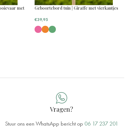
 ooievaar met
Geboortebord tuin | Giraffe met vierkantjes
€
39,95
Vragen?
ar dan een uiltje) gekocht. Deze hangt al 2 jaar op haar
Stuur ons een WhatsApp bericht op
06 17 237 201