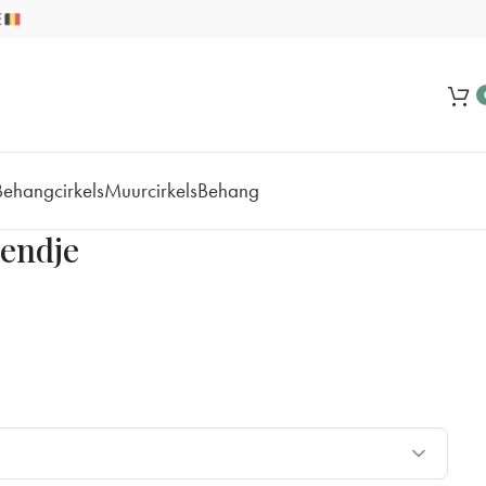
Behangcirkels
Muurcirkels
Behang
endje