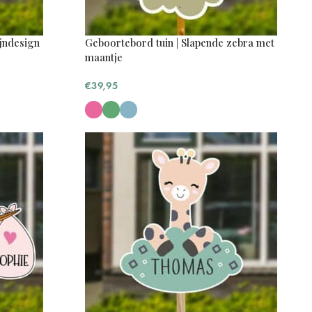
ijndesign
Geboortebord tuin | Slapende zebra met
maantje
€
39,95