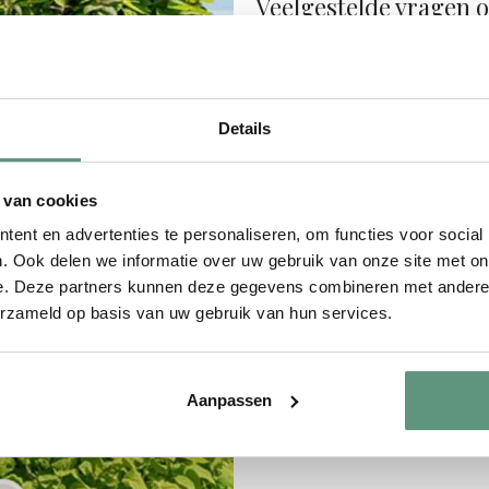
Veelgestelde vragen 
Wordt er een paal meeg
Helaas leveren wij geen pa
geboorteborden voor in de 
Details
Hoe kan ik mijn geboort
 van cookies
Zijn de geboorteborden 
ent en advertenties te personaliseren, om functies voor social
Is het mogelijk om een kle
. Ook delen we informatie over uw gebruik van onze site met on
e. Deze partners kunnen deze gegevens combineren met andere i
Wat is de levertijd?
erzameld op basis van uw gebruik van hun services.
Wat is het verschil tusse
Aanpassen