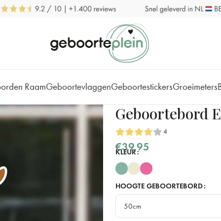
borden Raam
Geboortevlaggen
Geboortestickers
Groeimeters
Geboortebord E
4
€
39,95
KLEUR
HOOGTE GEBOORTEBORD
50cm