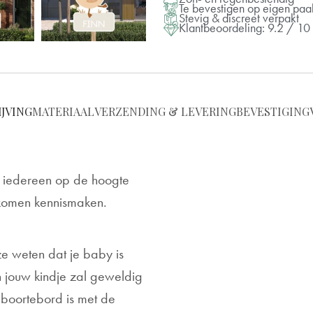
Te bevestigen op eigen paa
Stevig & discreet verpakt
Klantbeoordeling: 9.2 / 10
JVING
MATERIAAL
VERZENDING & LEVERING
BEVESTIGING
lt iedereen op de hoogte
r komen kennismaken.
ze weten dat je baby is
jouw kindje zal geweldig
eboortebord is met de