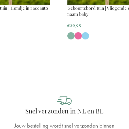
uin | Hondje in raceauto
Geboortebord tuin | Vliegende
naam baby
€
39,95
Snel verzonden in NL en BE
te kindje ook een zelfde soort geboortebord destijds (ma
Jouw bestelling wordt snel verzonden binnen