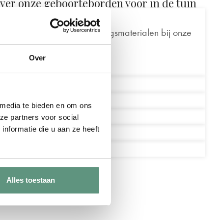
over onze geboorteborden voor in de tuin
eleverd?
al, stok of andere bevestigingsmaterialen bij onze
tuin.
Over
ebord bevestigen?
weersbestendig?
 media te bieden en om ons
ur of tekst te wijzigen?
ze partners voor social
nformatie die u aan ze heeft
n Dibond en Forex?
Alles toestaan