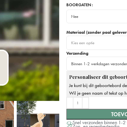
50cm
BOORGATEN
Nee
70cm
Meest gekozen
Nee
90cm
Materiaal (zonder paal gelever
Ja
Kies een optie
Verzending
Dibond - Stevig & duurzaam
Best
Binnen 1-2 werkdagen verzonde
Forex - Minder stevig & breekbaa
Personaliseer dit geboort
Binnen 1-2 werkdagen verzonde
Je kunt bij dit geboortebord d
Op werkdagen voor 14.00u beste
Wil je geen naam of tekst op h
TOEV
Snel verzonden binnen 1-
Zon- en regenbestendig