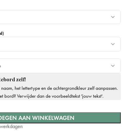
+ €15
+ €30
d)
+ €3
+ €10
e keuze
n
r
ebord zelf!
n
e naam, het lettertype en de achtergrondkleur zelf aanpassen.
ld, dezelfde dag verzonden
+ €8
et bord? Verwijder dan de voorbeeldtekst 'jouw tekst'.
OEGEN AAN WINKELWAGEN
2 werkdagen